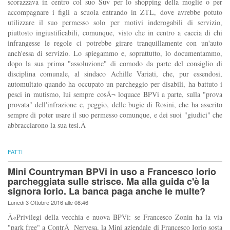
scorazzava in centro col suo Suv per lo shopping della moglie o per
accompagnare i figli a scuola entrando in ZTL, dove avrebbe potuto
utilizzare il suo permesso solo per motivi inderogabili di servizio,
piuttosto ingiustificabili, comunque, visto che in centro a caccia di chi
infrangesse le regole ci potrebbe girare tranquillamente con un'auto
anch'essa di servizio. Lo spiegammo e, soprattutto, lo documentammo,
dopo la sua prima "assoluzione" di comodo da parte del consiglio di
disciplina comunale, al sindaco Achille Variati, che, pur essendosi,
automultato quando ha occupato un parcheggio per disabili, ha battuto i
pesci in mutismo, lui sempre cosÃ¬ loquace BPVi a parte, sulla "prova
provata" dell'infrazione e, peggio, delle bugie di Rosini, che ha asserito
sempre di poter usare il suo permesso comunque, e dei suoi "giudici" che
abbracciarono la sua tesi.Â
FATTI
Mini Countryman BPVi in uso a Francesco Iorio
parcheggiata sulle strisce. Ma alla guida c'è la
signora Iorio. La banca paga anche le multe?
Lunedi 3 Ottobre 2016 alle 08:46
Â«Privilegi della vecchia e nuova BPVi: se Francesco Zonin ha la via
"park free" a ContrÃ Nervesa, la Mini aziendale di Francesco Iorio sosta