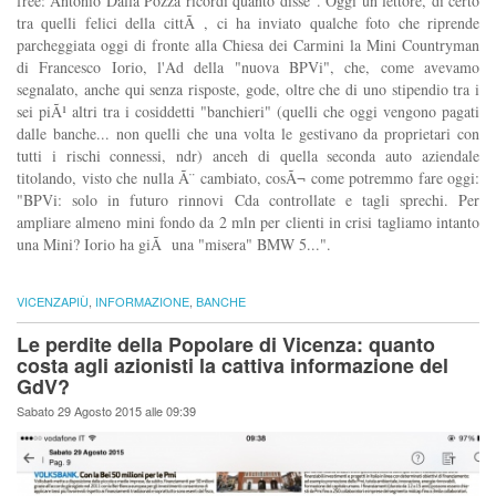
free: Antonio Dalla Pozza ricordi quanto disse". Oggi un lettore, di certo
tra quelli felici della cittÃ , ci ha inviato qualche foto che riprende
parcheggiata oggi di fronte alla Chiesa dei Carmini la Mini Countryman
di Francesco Iorio, l'Ad della "nuova BPVi", che, come avevamo
segnalato, anche qui senza risposte, gode, oltre che di uno stipendio tra i
sei piÃ¹ altri tra i cosiddetti "banchieri" (quelli che oggi vengono pagati
dalle banche... non quelli che una volta le gestivano da proprietari con
tutti i rischi connessi, ndr) anceh di quella seconda auto aziendale
titolando, visto che nulla Ã¨ cambiato, cosÃ¬ come potremmo fare oggi:
"BPVi: solo in futuro rinnovi Cda controllate e tagli sprechi. Per
ampliare almeno mini fondo da 2 mln per clienti in crisi tagliamo intanto
una Mini? Iorio ha giÃ una "misera" BMW 5...".
VICENZAPIÙ
,
INFORMAZIONE
,
BANCHE
Le perdite della Popolare di Vicenza: quanto
costa agli azionisti la cattiva informazione del
GdV?
Sabato 29 Agosto 2015 alle 09:39