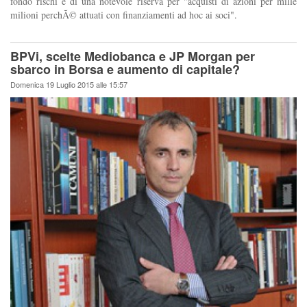
fondo rischi e di una notevole riserva per "acquisti di azioni per mille
milioni perchÃ© attuati con finanziamenti ad hoc ai soci".
BPVi, scelte Mediobanca e JP Morgan per
sbarco in Borsa e aumento di capitale?
Domenica 19 Luglio 2015 alle 15:57