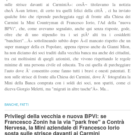
sulle strisce davanti ai CarminiÂ»: cosÃ¬ titolavamo la notizia
cheÂ Â«un lettore, di certo tra quelli felici della cittÃ , ci ha inviato
qualche foto che riprende parcheggiata oggi di fronte alla Chiesa dei
Carmini la Mini Countryman di Francesco Iorio, l'Ad della "nuova
BPVi", che, come avevamo segnalato, anche qui senza risposte, gode,
oltre che di uno stipendio tra i sei piÃ¹ alti tra i cosiddetti
"banchieri"...Â» sottolineando subito dopo Â«il mancato rispetto che un
super manager della ex Popolare, appena ripreso anche da Gianni Mion,
ha non diciamo dei soci traditi dalla vecchia banca ma anche dei cittadini,
tra cui moltissimi di quegli azionisti, che vivono rispettando le regole
minime di una persona civile ed educata. Tra cui quella di parcheggiare
l'auto dove Ã¨ consentito come fanno tutti i bravi e onesti patentati. E
non sulle strisce di fronte alla Chiesa dei Carmini, dove Ã¨ fotografata la
Mini della Banca comprata con i soldi dei soci, non spariti, come ci
diceva Giorgio Meletti, ma "migrati in altre tasche"Â». Ma...
BANCHE
,
FATTI
Privilegi della vecchia e nuova BPVi: se
Francesco Zonin ha la via "park free" a Contrà
Nervesa, la Mini aziendale di Francesco Iorio
sosta sulle strisce davanti ai Carmini