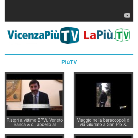
PiùTV
Ristori a vittime BPVi, Veneto
Viaggio nella baraccopoli di
Banca & c., appello al
via Giuriato a San Pio X.
sottosegretario Alessio
Vicenza ai Vicentini: “faremo
Villarosa: per mettere ordine
un regalo di Natale ai
convochi con Di Maio CNCU
residenti”