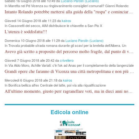
Sabato 16 Giugno 2018 alle 10:49 da
Luciano Parolin (Luciano)
In Maretta nel Pd Vicenza su ringiovanimento consiglieri comunali? Gianni Rolando:
"non mi dimetto". Angelo Tonello: "va bene così"
Intanto Rolando potrebbe mettersi alla guida della "ruspa" e cominciare a scavare l'acqua alle Maddalene, con tanti Auguri di Acque Vicentine, magari deviando il percorso della Bretella. Amen.
Giovedi 14 Giugno 2018 alle 11:23 da
kairos
In Cassonetti del secco, AIM distribuisce le chiavette a San Pio X
L'utenza è soddisfatta!!!
Domenica 10 Giugno 2018 alle 11:29 da
Luciano Parolin (Luciano)
In Trovata probabile strada romana durante gli scavi per la bretella dell'Albera. Un
nuovo stop?
Avevo già scritto a proposito del percorso molto fragile, dal punto di vista archeologico. La zona è sicuramente ricca di testimonianze religiose, con insediamenti abitativi, vedi l'acquedotto romano di Lobbia. Spero, che risorgive della Seriola, non subiscano danni.
Giovedi 7 Giugno 2018 alle 20:42 da
crivellero
In Via Aldo Moro, Achille Variati: c'è l'ok ad Anas per il completamento della tangenziale
Grandi opere che faranno di Vicenza una città metropolitana e non più provinciale soffocata dal rumore dal traffico e smog concentrato in 6 vie cittadine. complimenti
Mercoledi 6 Giugno 2018 alle 21:18 da
kairos
In Bonifica bellica all'ex Centrale del latte, poi via alla riqualificazione
All'ultimo momento, giusto perr ragranellare voti, ma in dieci anni non si poteva fare prima?
Edicola online