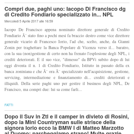
Compri due, paghi uno: Iacopo Di Francisco dg
di Credito Fondiario specializzato in... NPL
Mercoledi 5 Aprile 2017 alle 16:59
Iacopo De Francisco appena nominato direttore generale di Credito
Fondiario Ã¨ stato fino a pochi mesi fa braccio destro come vice direttore
generale vicario di Francesco Iorio, l'ad che, scelto, anche, da Gianni
Zonin per traghettare la Banca Popolare di Vicenza verso il... baratro,
con la sua (non)gestione di certo non ha frenato l'esplosione degli NPL, i
crediti deteriorati. E il suo vice, "dimesso" da BPVi subito dopo di lui
oggi diventa il n. 1 di Credito Fondiario, Istituto in passato della ex
banca zoniniana e che Ã¨ ora Ã¨ specializzato nell'acquisizione, gestione,
servicing, intermediazione e finanziamento di... crediti deteriorati e
illiquidi. Della serie paghi uno per gestire il business degli NPL, De
Francisco, ma compri due: lui sa come farli...
FATTI
Dopo il Suv in Ztl e il camper in divieto di Rosini,
dopo la Mini Countryman sulle strisce della
signora Iorio ecco la BMW I di Matteo Marzotto
al Duomo: parcheggiamo strano! Multe grazie