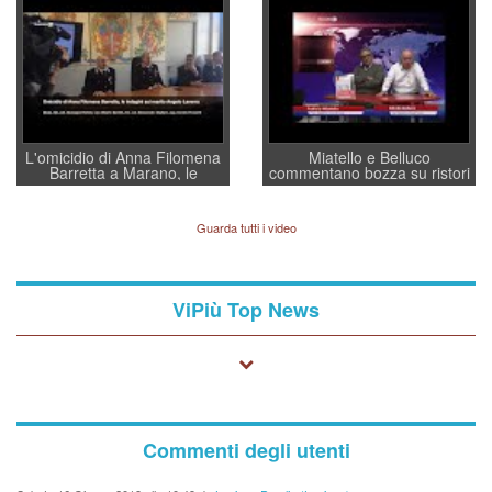
a supporto della cabina di
regia al Mef
L'omicidio di Anna Filomena
Miatello e Belluco
Barretta a Marano, le
commentano bozza su ristori
indagini dei carabinieri di
BPVi e Veneto Banca
Vicenza sul marito Angelo
Lavarra: più avvincenti di
Guarda tutti i video
quelle di... Barbara D'Urso
ViPiù Top News
Commenti degli utenti