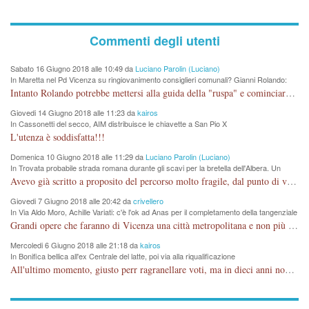
Commenti degli utenti
Sabato 16 Giugno 2018 alle 10:49 da
Luciano Parolin (Luciano)
In Maretta nel Pd Vicenza su ringiovanimento consiglieri comunali? Gianni Rolando:
"non mi dimetto". Angelo Tonello: "va bene così"
Intanto Rolando potrebbe mettersi alla guida della "ruspa" e cominciare a scavare l'acqua alle Maddalene, con tanti Auguri di Acque Vicentine, magari deviando il percorso della Bretella. Amen.
Giovedi 14 Giugno 2018 alle 11:23 da
kairos
In Cassonetti del secco, AIM distribuisce le chiavette a San Pio X
L'utenza è soddisfatta!!!
Domenica 10 Giugno 2018 alle 11:29 da
Luciano Parolin (Luciano)
In Trovata probabile strada romana durante gli scavi per la bretella dell'Albera. Un
nuovo stop?
Avevo già scritto a proposito del percorso molto fragile, dal punto di vista archeologico. La zona è sicuramente ricca di testimonianze religiose, con insediamenti abitativi, vedi l'acquedotto romano di Lobbia. Spero, che risorgive della Seriola, non subiscano danni.
Giovedi 7 Giugno 2018 alle 20:42 da
crivellero
In Via Aldo Moro, Achille Variati: c'è l'ok ad Anas per il completamento della tangenziale
Grandi opere che faranno di Vicenza una città metropolitana e non più provinciale soffocata dal rumore dal traffico e smog concentrato in 6 vie cittadine. complimenti
Mercoledi 6 Giugno 2018 alle 21:18 da
kairos
In Bonifica bellica all'ex Centrale del latte, poi via alla riqualificazione
All'ultimo momento, giusto perr ragranellare voti, ma in dieci anni non si poteva fare prima?