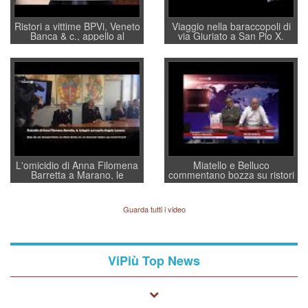
Ristori a vittime BPVi, Veneto
Viaggio nella baraccopoli di
Banca & c., appello al
via Giuriato a San Pio X.
sottosegretario Alessio
Vicenza ai Vicentini: “faremo
Villarosa: per mettere ordine
un regalo di Natale ai
convochi con Di Maio CNCU
residenti”
a supporto della cabina di
regia al Mef
L'omicidio di Anna Filomena
Miatello e Belluco
Barretta a Marano, le
commentano bozza su ristori
indagini dei carabinieri di
BPVi e Veneto Banca
Vicenza sul marito Angelo
Lavarra: più avvincenti di
Guarda tutti i video
quelle di... Barbara D'Urso
ViPiù Top News