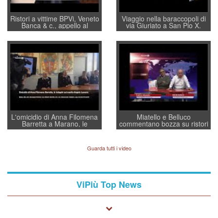
Ristori a vittime BPVi, Veneto
Viaggio nella baraccopoli di
Banca & c., appello al
via Giuriato a San Pio X.
sottosegretario Alessio
Vicenza ai Vicentini: “faremo
Villarosa: per mettere ordine
un regalo di Natale ai
convochi con Di Maio CNCU
residenti”
a supporto della cabina di
regia al Mef
L'omicidio di Anna Filomena
Miatello e Belluco
Barretta a Marano, le
commentano bozza su ristori
indagini dei carabinieri di
BPVi e Veneto Banca
Vicenza sul marito Angelo
Lavarra: più avvincenti di
Guarda tutti i video
quelle di... Barbara D'Urso
ViPiù Top News