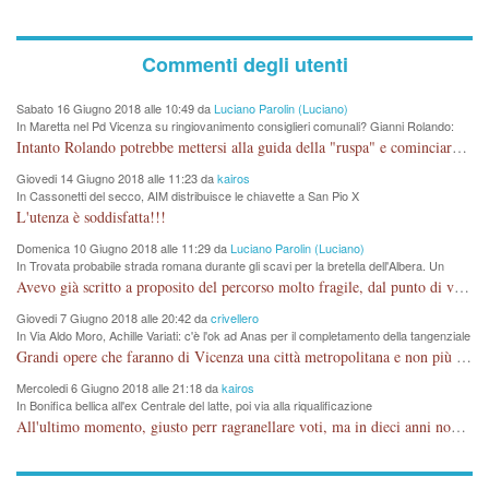
Commenti degli utenti
Sabato 16 Giugno 2018 alle 10:49 da
Luciano Parolin (Luciano)
In Maretta nel Pd Vicenza su ringiovanimento consiglieri comunali? Gianni Rolando:
"non mi dimetto". Angelo Tonello: "va bene così"
Intanto Rolando potrebbe mettersi alla guida della "ruspa" e cominciare a scavare l'acqua alle Maddalene, con tanti Auguri di Acque Vicentine, magari deviando il percorso della Bretella. Amen.
Giovedi 14 Giugno 2018 alle 11:23 da
kairos
In Cassonetti del secco, AIM distribuisce le chiavette a San Pio X
L'utenza è soddisfatta!!!
Domenica 10 Giugno 2018 alle 11:29 da
Luciano Parolin (Luciano)
In Trovata probabile strada romana durante gli scavi per la bretella dell'Albera. Un
nuovo stop?
Avevo già scritto a proposito del percorso molto fragile, dal punto di vista archeologico. La zona è sicuramente ricca di testimonianze religiose, con insediamenti abitativi, vedi l'acquedotto romano di Lobbia. Spero, che risorgive della Seriola, non subiscano danni.
Giovedi 7 Giugno 2018 alle 20:42 da
crivellero
In Via Aldo Moro, Achille Variati: c'è l'ok ad Anas per il completamento della tangenziale
Grandi opere che faranno di Vicenza una città metropolitana e non più provinciale soffocata dal rumore dal traffico e smog concentrato in 6 vie cittadine. complimenti
Mercoledi 6 Giugno 2018 alle 21:18 da
kairos
In Bonifica bellica all'ex Centrale del latte, poi via alla riqualificazione
All'ultimo momento, giusto perr ragranellare voti, ma in dieci anni non si poteva fare prima?