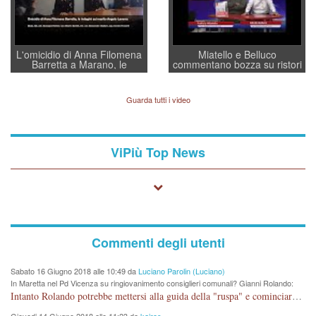
L'omicidio di Anna Filomena
Miatello e Belluco
Barretta a Marano, le
commentano bozza su ristori
indagini dei carabinieri di
BPVi e Veneto Banca
Vicenza sul marito Angelo
Lavarra: più avvincenti di
Guarda tutti i video
quelle di... Barbara D'Urso
ViPiù Top News
Commenti degli utenti
Sabato 16 Giugno 2018 alle 10:49 da
Luciano Parolin (Luciano)
In Maretta nel Pd Vicenza su ringiovanimento consiglieri comunali? Gianni Rolando:
"non mi dimetto". Angelo Tonello: "va bene così"
Intanto Rolando potrebbe mettersi alla guida della "ruspa" e cominciare a scavare l'acqua alle Maddalene, con tanti Auguri di Acque Vicentine, magari deviando il percorso della Bretella. Amen.