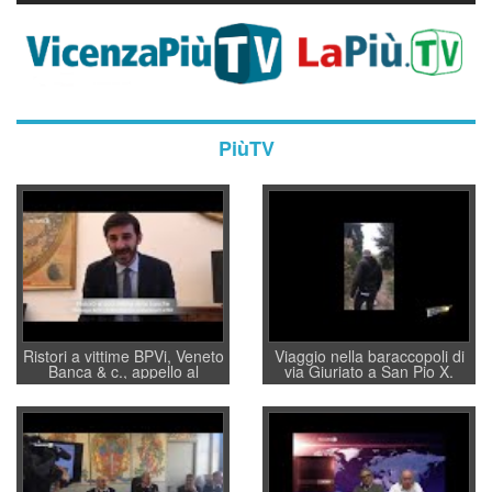
PiùTV
Ristori a vittime BPVi, Veneto
Viaggio nella baraccopoli di
Banca & c., appello al
via Giuriato a San Pio X.
sottosegretario Alessio
Vicenza ai Vicentini: “faremo
Villarosa: per mettere ordine
un regalo di Natale ai
convochi con Di Maio CNCU
residenti”
a supporto della cabina di
regia al Mef