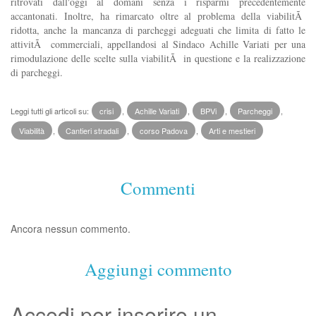
ritrovati dall'oggi al domani senza i risparmi precedentemente
accantonati. Inoltre, ha rimarcato oltre al problema della viabilitÃ
ridotta, anche la mancanza di parcheggi adeguati che limita di fatto le
attivitÃ commerciali, appellandosi al Sindaco Achille Variati per una
rimodulazione delle scelte sulla viabilitÃ in questione e la realizzazione
di parcheggi.
Leggi tutti gli articoli su:
crisi
,
Achille Variati
,
BPVi
,
Parcheggi
,
Viabilità
,
Cantieri stradali
,
corso Padova
,
Arti e mestieri
Commenti
Ancora nessun commento.
Aggiungi commento
Accedi per inserire un