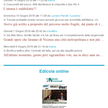
Giovedi 14 Giugno 2018 alle 11:23 da
kairos
In Cassonetti del secco, AIM distribuisce le chiavette a San Pio X
L'utenza è soddisfatta!!!
Domenica 10 Giugno 2018 alle 11:29 da
Luciano Parolin (Luciano)
In Trovata probabile strada romana durante gli scavi per la bretella dell'Albera. Un
nuovo stop?
Avevo già scritto a proposito del percorso molto fragile, dal punto di vista archeologico. La zona è sicuramente ricca di testimonianze religiose, con insediamenti abitativi, vedi l'acquedotto romano di Lobbia. Spero, che risorgive della Seriola, non subiscano danni.
Giovedi 7 Giugno 2018 alle 20:42 da
crivellero
In Via Aldo Moro, Achille Variati: c'è l'ok ad Anas per il completamento della tangenziale
Grandi opere che faranno di Vicenza una città metropolitana e non più provinciale soffocata dal rumore dal traffico e smog concentrato in 6 vie cittadine. complimenti
Mercoledi 6 Giugno 2018 alle 21:18 da
kairos
In Bonifica bellica all'ex Centrale del latte, poi via alla riqualificazione
All'ultimo momento, giusto perr ragranellare voti, ma in dieci anni non si poteva fare prima?
Edicola online