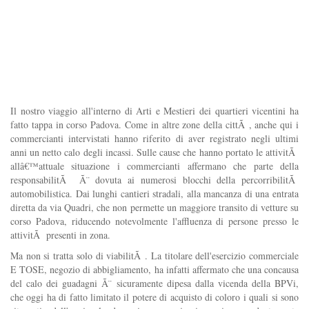
Il nostro viaggio all'interno di Arti e Mestieri dei quartieri vicentini ha
fatto tappa in corso Padova. Come in altre zone della cittÃ , anche qui i
commercianti intervistati hanno riferito di aver registrato negli ultimi
anni un netto calo degli incassi. Sulle cause che hanno portato le attivitÃ
allâ€™attuale situazione i commercianti affermano che parte della
responsabilitÃ Ã¨ dovuta ai numerosi blocchi della percorribilitÃ
automobilistica. Dai lunghi cantieri stradali, alla mancanza di una entrata
diretta da via Quadri, che non permette un maggiore transito di vetture su
corso Padova, riducendo notevolmente l'affluenza di persone presso le
attivitÃ presenti in zona.
Ma non si tratta solo di viabilitÃ . La titolare dell'esercizio commerciale
E TOSE, negozio di abbigliamento, ha infatti affermato che una concausa
del calo dei guadagni Ã¨ sicuramente dipesa dalla vicenda della BPVi,
che oggi ha di fatto limitato il potere di acquisto di coloro i quali si sono