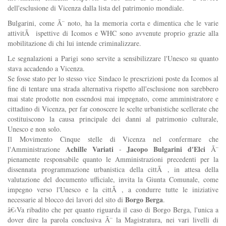
dell'esclusione di Vicenza dalla lista del patrimonio mondiale.
Bulgarini, come Ã¨ noto, ha la memoria corta e dimentica che le varie
attivitÃ ispettive di Icomos e WHC sono avvenute proprio grazie alla
mobilitazione di chi lui intende criminalizzare.
Le segnalazioni a Parigi sono servite a sensibilizzare l'Unesco su quanto
stava accadendo a Vicenza.
Se fosse stato per lo stesso vice Sindaco le prescrizioni poste da Icomos al
fine di tentare una strada alternativa rispetto all'esclusione non sarebbero
mai state prodotte non essendosi mai impegnato, come amministratore e
cittadino di Vicenza, per far conoscere le scelte urbanistiche scellerate che
costituiscono la causa principale dei danni al patrimonio culturale,
Unesco e non solo.
Il Movimento Cinque stelle di Vicenza nel confermare che
Achille Variati
Jacopo Bulgarini d'Elci
l'Amministrazione
-
Ã¨
pienamente responsabile quanto le Amministrazioni precedenti per la
dissennata programmazione urbanistica della cittÃ , in attesa della
valutazione del documento ufficiale, invita la Giunta Comunale, come
impegno verso l'Unesco e la cittÃ , a condurre tutte le iniziative
Borgo Berga
necessarie al blocco dei lavori del sito di
.
â€‹Va ribadito che per quanto riguarda il caso di Borgo Berga, l'unica a
dover dire la parola conclusiva Ã¨ la Magistratura, nei vari livelli di