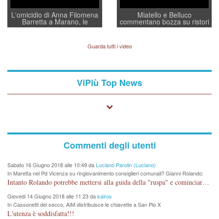
L'omicidio di Anna Filomena
Miatello e Belluco
Barretta a Marano, le
commentano bozza su ristori
indagini dei carabinieri di
BPVi e Veneto Banca
Vicenza sul marito Angelo
Lavarra: più avvincenti di
Guarda tutti i video
quelle di... Barbara D'Urso
ViPiù Top News
Commenti degli utenti
Sabato 16 Giugno 2018 alle 10:49 da
Luciano Parolin (Luciano)
In Maretta nel Pd Vicenza su ringiovanimento consiglieri comunali? Gianni Rolando:
"non mi dimetto". Angelo Tonello: "va bene così"
Intanto Rolando potrebbe mettersi alla guida della "ruspa" e cominciare a scavare l'acqua alle Maddalene, con tanti Auguri di Acque Vicentine, magari deviando il percorso della Bretella. Amen.
Giovedi 14 Giugno 2018 alle 11:23 da
kairos
In Cassonetti del secco, AIM distribuisce le chiavette a San Pio X
L'utenza è soddisfatta!!!