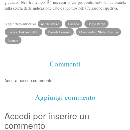
giudizio. Nel frattempo Ã¨ necessario un provvedimento di autotutela
sulla scorta delle indicazione date da Icomos nella relazione ispettiva.
Leggi tutti gli articoli su:
Achille Variati
,
Unesco
,
Borgo Berga
,
Jacopo Bulgarini d'Elci
,
Daniele Ferrarin
,
Movimento 5 Stelle Vicenza
,
Icomos
Commenti
Ancora nessun commento.
Aggiungi commento
Accedi per inserire un
commento