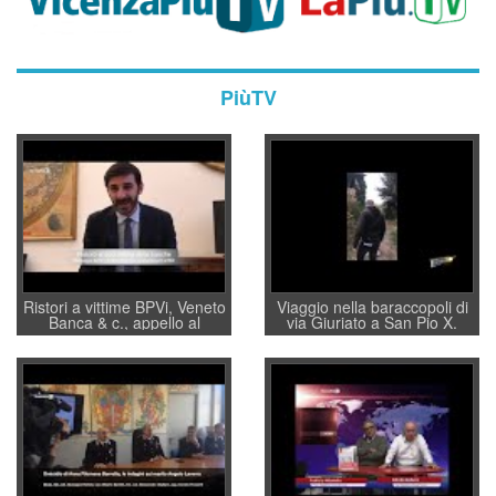
PiùTV
Ristori a vittime BPVi, Veneto
Viaggio nella baraccopoli di
Banca & c., appello al
via Giuriato a San Pio X.
sottosegretario Alessio
Vicenza ai Vicentini: “faremo
Villarosa: per mettere ordine
un regalo di Natale ai
convochi con Di Maio CNCU
residenti”
a supporto della cabina di
regia al Mef