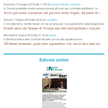
Domenica 10 Giugno 2018 alle 11:29 da
Luciano Parolin (Luciano)
In Trovata probabile strada romana durante gli scavi per la bretella dell'Albera. Un
nuovo stop?
Avevo già scritto a proposito del percorso molto fragile, dal punto di vista archeologico. La zona è sicuramente ricca di testimonianze religiose, con insediamenti abitativi, vedi l'acquedotto romano di Lobbia. Spero, che risorgive della Seriola, non subiscano danni.
Giovedi 7 Giugno 2018 alle 20:42 da
crivellero
In Via Aldo Moro, Achille Variati: c'è l'ok ad Anas per il completamento della tangenziale
Grandi opere che faranno di Vicenza una città metropolitana e non più provinciale soffocata dal rumore dal traffico e smog concentrato in 6 vie cittadine. complimenti
Mercoledi 6 Giugno 2018 alle 21:18 da
kairos
In Bonifica bellica all'ex Centrale del latte, poi via alla riqualificazione
All'ultimo momento, giusto perr ragranellare voti, ma in dieci anni non si poteva fare prima?
Edicola online