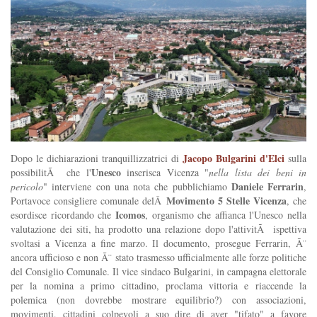
Jacopo Bulgarini d'Elci
Dopo le dichiarazioni tranquillizzatrici di
sulla
Unesco
possibilitÃ che l'
inserisca Vicenza "
nella lista dei beni in
Daniele Ferrarin
pericolo
" interviene con una nota che pubblichiamo
,
Movimento 5 Stelle Vicenza
Portavoce consigliere comunale delÂ
, che
Icomos
esordisce ricordando che
, organismo che affianca l'Unesco nella
valutazione dei siti, ha prodotto una relazione dopo l'attivitÃ ispettiva
svoltasi a Vicenza a fine marzo. Il documento, prosegue Ferrarin, Ã¨
ancora ufficioso e non Ã¨ stato trasmesso ufficialmente alle forze politiche
del Consiglio Comunale. Il vice sindaco Bulgarini, in campagna elettorale
per la nomina a primo cittadino, proclama vittoria e riaccende la
polemica (non dovrebbe mostrare equilibrio?) con associazioni,
movimenti, cittadini colpevoli a suo dire di aver "tifato" a favore