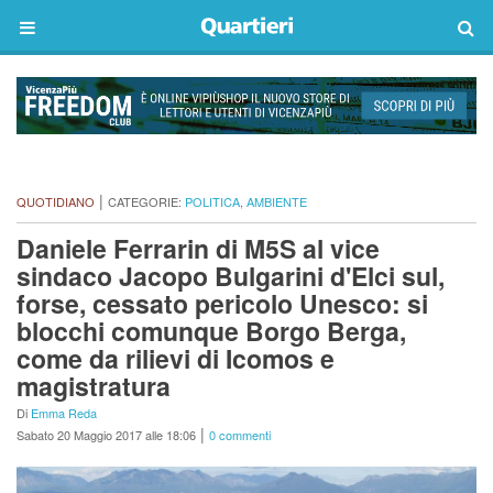
|
QUOTIDIANO
CATEGORIE:
POLITICA
,
AMBIENTE
Daniele Ferrarin di M5S al vice
sindaco Jacopo Bulgarini d'Elci sul,
forse, cessato pericolo Unesco: si
blocchi comunque Borgo Berga,
come da rilievi di Icomos e
magistratura
Di
Emma Reda
|
Sabato 20 Maggio 2017 alle 18:06
0 commenti