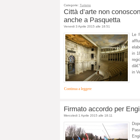
Categorie:
Turismo
Città d’arte non conosco
anche a Pasquetta
Venerdi 3 Aprile 2015 alle 18:51
Le f
affl
elab
in 1
regi
dâ€™
in V
Continua a leggere
Firmato accordo per Engi
Mercoledi 1 Aprile 2015 alle 18:11
Dopo
Pasq
Eng