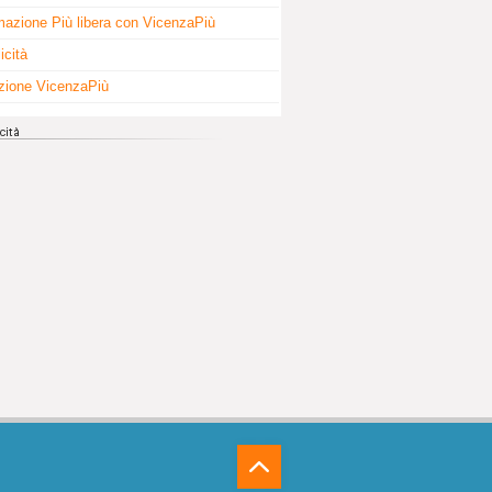
mazione Più libera con VicenzaPiù
icità
zione VicenzaPiù
⁁