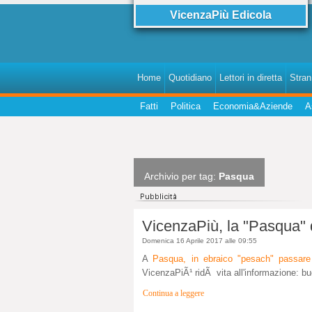
VicenzaPiù Edicola
Home
Quotidiano
Lettori in diretta
StranI
Fatti
Politica
Economia&Aziende
A
Archivio per tag:
Pasqua
VicenzaPiù, la "Pasqua" de
Domenica 16 Aprile 2017 alle 09:55
A
Pasqua, in ebraico "pesach" passare 
VicenzaPiÃ¹ ridÃ vita all'informazione: bu
Continua a leggere