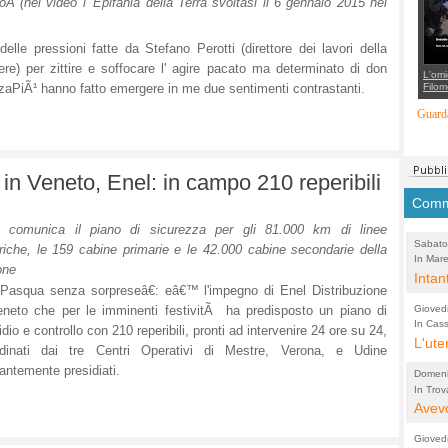
 (nel video l' Epifania della Terra svoltasi il 6 gennaio 2015 nel
suppo
regia
 delle pressioni fatte da Stefano Perotti (direttore dei lavori della
e) per zittire e soffocare l' agire pacato ma determinato di don
L'omi
Filom
aPiÃ¹ hanno fatto emergere in me due sentimenti contrastanti.
Maran
carab
Guarda
marit
più a
di...
in Veneto, Enel: in campo 210 reperibili
Comme
l comunica il piano di sicurezza per gli 81.000 km di linee
Sabato
triche, le 159 cabine primarie e le 42.000 cabine secondarie della
In Mare
(Lucian
one
comunal
Intan
asqua senza sorpreseâ€: eâ€™ l'impegno di Enel Distribuzione
Tonello
guida
Gioved
eneto che per le imminenti festivitÃ ha predisposto un piano di
l'acq
In Cass
idio e controllo con 210 reperibili, pronti ad intervenire 24 ore su 24,
Pio X
L'ute
Acque
rdinati dai tre Centri Operativi di Mestre, Verona, e Udine
perco
antemente presidiati.
Domeni
In Trov
(Lucian
bretell
Avevo
molto
Gioved