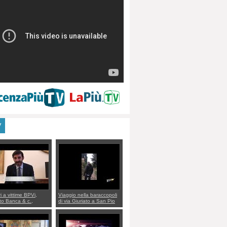
V
ri a vittime BPVi,
Viaggio nella baraccopoli
o Banca & c.,
di via Giuriato a San Pio
lo al sottosegretario
X. Vicenza ai Vicentini:
io Villarosa: per
“faremo un regalo di
re ordine convochi
Natale ai residenti”
Di Maio CNCU a