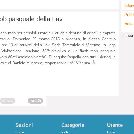
Infor
Pubbl
mob pasquale della Lav
Reda
lash mob per sensibilizzare sul crudele destino di agnelli e capretti
asqua. Domenica 29 marzo 2015 a Vicenza, in piazza Castello
e ore 10 gli attivisti della Lav, Sede Territoriale di Vicenza, la Lega
 Vivisezione, lanciano lâ€™iniziativa di un flash mob pasquale
tolato â€œLascialo vivereâ€. Di seguito l'appello con tutti i dettagli e
arole di Daniela Musocco, responsabile LAV Vicenza. Â
Sezioni
Categorie
Utente
Home
Fatti
Login