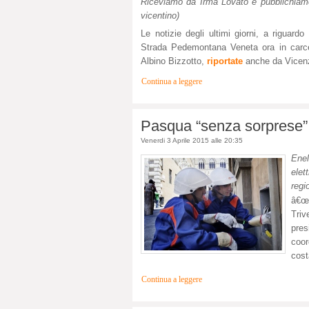
Riceviamo da Irma Lovato e pubblichiamoÂ
vicentino)
Le notizie degli ultimi giorni, a riguardo
Strada Pedemontana Veneta ora in carcer
Albino Bizzotto,
riportate
anche da Vicenz
Continua a leggere
Pasqua “senza sorprese” 
Venerdi 3 Aprile 2015 alle 20:35
Ene
elet
regi
â€œP
Triv
pres
coo
cost
Continua a leggere