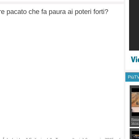
re pacato che fa paura ai poteri forti?
PiùT
Risto
Venet
appel
Aless
mette
con 