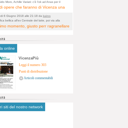
ologico. La zona è sicuramente ricca
ldo Moro, Achille Variati: c'è l'ok ad Anas per il
tamento della tangenziale
i opere che faranno di Vicenza una
stimonianze religiose, con insediamenti
 metropolitana e non più provinciale
tivi, vedi l'acquedotto romano di
edi 6 Giugno 2018 alle 21:18 da
kairos
cata dal rumore dal traffico e smog
a. Spero, che risorgive della Seriola,
ica bellica all'ex Centrale del latte, poi via alla
icazione
ltimo momento, giusto perr ragranellare
ntrato in 6 vie cittadine. complimenti
ubiscano danni.
 ma in dieci anni non si poteva fare
a?
la online
VicenzaPiù
Leggi il numero 303
Punti di distribuzione
Articoli commentabili
tri siti del nostro network