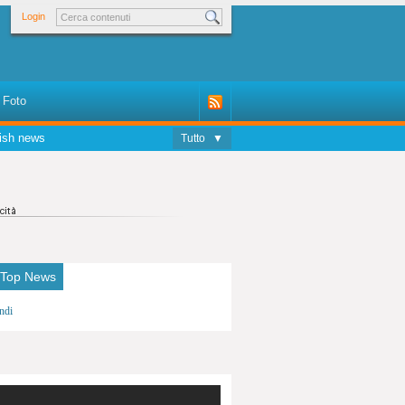
Login
Foto
ish news
Tutto
▼
 Top News
ndi