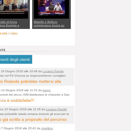
rto della cabina di
 al Mef
cidio di Anna
Miatello e Belluco
ena Barretta a
commentano bozza su
o, le indagini dei
ristori BPVi e Veneto
inieri di Vicenza sul
Banca
 tutti i video
o Angelo Lavarra:
vvincenti di quelle
 Barbara D'Urso
nti degli utenti
 16 Giugno 2018 alle 10:49 da
Luciano Parolin
tta nel Pd Vicenza su ringiovanimento consiglieri
o)
i? Gianni Rolando: "non mi dimetto". Angelo
to Rolando potrebbe mettersi alla
: "va bene così"
 della "ruspa" e cominciare a scavare
i 14 Giugno 2018 alle 11:23 da
kairos
ua alle Maddalene, con tanti Auguri di
onetti del secco, AIM distribuisce le chiavette a San
nza è soddisfatta!!!
 Vicentine, magari deviando il
rso della Bretella. Amen.
ca 10 Giugno 2018 alle 11:29 da
Luciano Parolin
ata probabile strada romana durante gli scavi per la
o)
a dell'Albera. Un nuovo stop?
 già scritto a proposito del percorso
 fragile, dal punto di vista
i 7 Giugno 2018 alle 20:42 da
crivellero