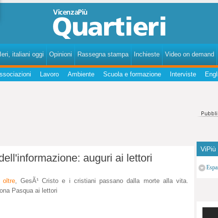
VicenzaPiùQuartieri - Notizie, fatti, curiosità, personaggi, storie dei quartieri di Vicenza.
eri, italiani oggi
Opinioni
Rassegna stampa
Inchieste
Video on demand
ssociazioni
Lavoro
Ambiente
Scuola e formazione
Interviste
Engl
ViPiù
ll'informazione: auguri ai lettori
Espa
oltre
, GesÃ¹ Cristo e i cristiani passano dalla morte alla vita.
ona Pasqua ai lettori