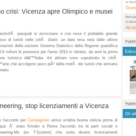
arche
In Via A
comple
Grand
di te
no crisi: Vicenza apre Olimpico e musei
città
abita
Mercol
soffo
Lobbi
In Bonif
riqualif
All'u
conce
non s
estivitÃ pasquali si avvicinano e con esse il probabile grande
voti,
usso di turisti nelle cittÃ d'arte: un dato resa nota dalle ultime
prim
orazioni della sezione Sistema Statistico della Regione quantifica
Edico
8,8 milioni le presenze per l'anno 2014 in Veneto, da anni la prima
one turistica dâ€™Italia. Ad attirare sono soprattutto le cittÃ
arte che accolgono poco piÃ¹ della metÃ dei turisti che arrivano
eneto.
neering, stop licenziamenti a Vicenza
Gli al
 l'accordo per
Campagnolo
arriva un'altra buona notizia prima di
ua: Ã¨ stato firmato a Roma l'accordo tra le parti sociali e
ineering.Mo (ex T-System) che evita diversi licenziamenti