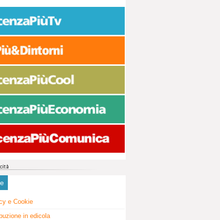
ne
cy e Cookie
ibuzione in edicola