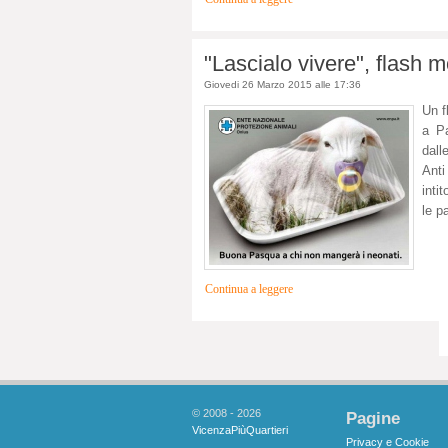
"Lascialo vivere", flash 
Giovedi 26 Marzo 2015 alle 17:36
Un f
a P
dall
Anti
inti
le p
Continua a leggere
© 2008 - 2026
Pagine
VicenzaPiùQuartieri
Privacy e Cookie