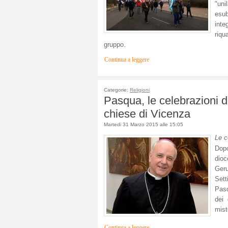
"uni
esub
int
riqu
gruppo.
Continua a leggere
Categorie:
Religioni
Pasqua, le celebrazioni de
chiese di Vicenza
Martedi 31 Marzo 2015 alle 15:05
Le c
Dopo
dioc
Geru
Set
Pasq
dei 
mist
Continua a leggere