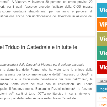
laterali". A Vicenza vi lavorano 80 persone ed erano previsti 20
eri, per i quali l'accordo prevede l'utilizzo della CIGS (cassa
egrazione guadagni straordinaria) per un anno e percorsi di
alificazione anche con ricollocazione dei lavoratori in aziende del
l Triduo in Cattedrale e in tutte le
omunicazioni della Diocesi di Vicenza per il periodo pasquale
 la domenica delle Palme, che ha visto tutte le chiese della
esi gremite per la commemorazione dellâ€™ingresso di GesÃ¹ a
salemme e la tradizionale benedizione dei rami dâ€™ulivo, la
timana Santa entra nel vivo con le celebrazioni del Triduo
Pagi
uale. Il Vescovo mons. Beniamino Pizziol celebrerÃ le funzioni
giorni piÃ¹ santi di tutto lâ€™anno liturgico in cui si rivivono i
Priva
eri principali della fede cristiana nella chiesa Cattedrale.
Distr