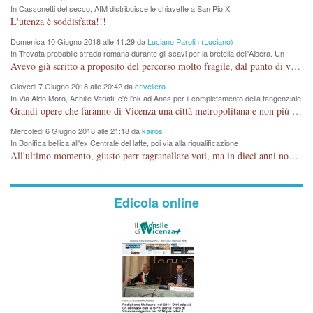
In Cassonetti del secco, AIM distribuisce le chiavette a San Pio X
L'utenza è soddisfatta!!!
Domenica 10 Giugno 2018 alle 11:29 da
Luciano Parolin (Luciano)
In Trovata probabile strada romana durante gli scavi per la bretella dell'Albera. Un
nuovo stop?
Avevo già scritto a proposito del percorso molto fragile, dal punto di vista archeologico. La zona è sicuramente ricca di testimonianze religiose, con insediamenti abitativi, vedi l'acquedotto romano di Lobbia. Spero, che risorgive della Seriola, non subiscano danni.
Giovedi 7 Giugno 2018 alle 20:42 da
crivellero
In Via Aldo Moro, Achille Variati: c'è l'ok ad Anas per il completamento della tangenziale
Grandi opere che faranno di Vicenza una città metropolitana e non più provinciale soffocata dal rumore dal traffico e smog concentrato in 6 vie cittadine. complimenti
Mercoledi 6 Giugno 2018 alle 21:18 da
kairos
In Bonifica bellica all'ex Centrale del latte, poi via alla riqualificazione
All'ultimo momento, giusto perr ragranellare voti, ma in dieci anni non si poteva fare prima?
Edicola online