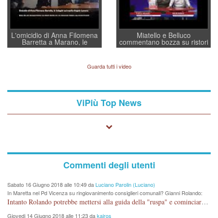
L'omicidio di Anna Filomena
Miatello e Belluco
Barretta a Marano, le
commentano bozza su ristori
indagini dei carabinieri di
BPVi e Veneto Banca
Vicenza sul marito Angelo
Lavarra: più avvincenti di
Guarda tutti i video
quelle di... Barbara D'Urso
ViPiù Top News
Commenti degli utenti
Sabato 16 Giugno 2018 alle 10:49 da
Luciano Parolin (Luciano)
In Maretta nel Pd Vicenza su ringiovanimento consiglieri comunali? Gianni Rolando:
"non mi dimetto". Angelo Tonello: "va bene così"
Intanto Rolando potrebbe mettersi alla guida della "ruspa" e cominciare a scavare l'acqua alle Maddalene, con tanti Auguri di Acque Vicentine, magari deviando il percorso della Bretella. Amen.
Giovedi 14 Giugno 2018 alle 11:23 da
kairos