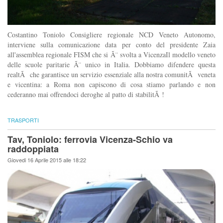
Costantino Toniolo Consigliere regionale NCD Veneto Autonomo,
interviene sulla comunicazione data per conto del presidente Zaia
all'assemblea regionale FISM che si Ã¨ svolta a VicenzaIl modello veneto
delle scuole paritarie Ã¨ unico in Italia. Dobbiamo difendere questa
realtÃ che garantisce un servizio essenziale alla nostra comunitÃ veneta
e vicentina: a Roma non capiscono di cosa stiamo parlando e non
cederanno mai offrendoci deroghe al patto di stabilitÃ !
TRASPORTI
Tav, Toniolo: ferrovia Vicenza-Schio va
raddoppiata
Giovedi 16 Aprile 2015 alle 18:22