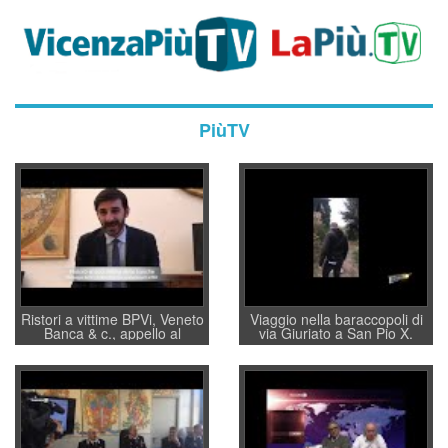
PiùTV
Ristori a vittime BPVi, Veneto
Viaggio nella baraccopoli di
Banca & c., appello al
via Giuriato a San Pio X.
sottosegretario Alessio
Vicenza ai Vicentini: “faremo
Villarosa: per mettere ordine
un regalo di Natale ai
convochi con Di Maio CNCU
residenti”
a supporto della cabina di
regia al Mef