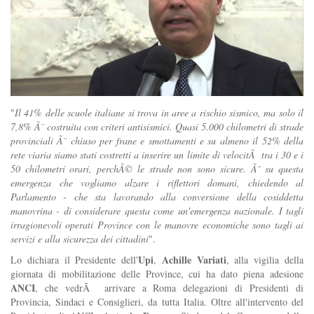
"
Il 41% delle scuole italiane si trova in aree a rischio sismico, ma solo il
7,8% Ã¨ costruita con criteri antisismici. Quasi 5.000 chilometri di strade
provinciali Ã¨ chiuso per frane e smottamenti e su almeno il 52% della
rete viaria siamo stati costretti a inserire un limite di velocitÃ tra i 30 e i
50 chilometri orari, perchÃ© le strade non sono sicure. Ãˆ su questa
emergenza che vogliamo alzare i riflettori domani, chiedendo al
Parlamento - che sta lavorando alla conversione della cosiddetta
manovrina - di considerare questa come un'emergenza nazionale. I tagli
irragionevoli operati Province con le manovre economiche sono tagli ai
servizi e alla sicurezza dei cittadini
".
Upi
Achille Variati
Lo dichiara il Presidente dell'
,
, alla vigilia della
giornata di mobilitazione delle Province, cui ha dato piena adesione
ANCI
, che vedrÃ arrivare a Roma delegazioni di Presidenti di
Provincia, Sindaci e Consiglieri, da tutta Italia. Oltre all'intervento del