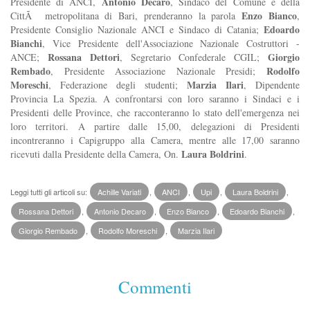
Antonio Decaro
Presidente di ANCI,
, Sindaco del Comune e della
Enzo Bianco
CittÃ metropolitana di Bari, prenderanno la parola
,
Edoardo
Presidente Consiglio Nazionale ANCI e Sindaco di Catania;
Bianchi
, Vice Presidente dell'Associazione Nazionale Costruttori -
Rossana Dettori
Giorgio
ANCE;
, Segretario Confederale CGIL;
Rembado
Rodolfo
, Presidente Associazione Nazionale Presidi;
Moreschi
Marzia Ilari
, Federazione degli studenti;
, Dipendente
Provincia La Spezia. A confrontarsi con loro saranno i Sindaci e i
Presidenti delle Province, che racconteranno lo stato dell'emergenza nei
loro territori. A partire dalle 15,00, delegazioni di Presidenti
incontreranno i Capigruppo alla Camera, mentre alle 17,00 saranno
Laura Boldrini
ricevuti dalla Presidente della Camera, On.
.
Leggi tutti gli articoli su:
Achille Variati
,
ANCI
,
Upi
,
Laura Boldrini
,
Rossana Dettori
,
Antonio Decaro
,
Enzo Bianco
,
Edoardo Bianchi
,
Giorgio Rembado
,
Rodolfo Moreschi
,
Marzia Ilari
Commenti