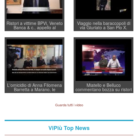
Ristori a vittime BPVi, Veneto
Viaggio nella baraccopoli di
Banca & c., appello al
via Giuriato a San Pio X.
sottosegretario Alessio
Vicenza ai Vicentini: “faremo
Villarosa: per mettere ordine
un regalo di Natale ai
convochi con Di Maio CNCU
residenti”
a supporto della cabina di
regia al Mef
L'omicidio di Anna Filomena
Miatello e Belluco
Barretta a Marano, le
commentano bozza su ristori
indagini dei carabinieri di
BPVi e Veneto Banca
Vicenza sul marito Angelo
Lavarra: più avvincenti di
Guarda tutti i video
quelle di... Barbara D'Urso
ViPiù Top News