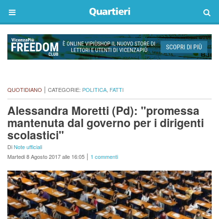
|
QUOTIDIANO
CATEGORIE:
POLITICA
,
FATTI
Alessandra Moretti (Pd): "promessa
mantenuta dal governo per i dirigenti
scolastici"
Di
Note ufficiali
|
Martedi 8 Agosto 2017 alle 16:05
1 commenti