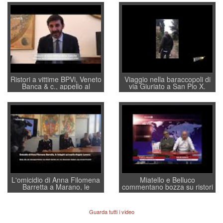
Ristori a vittime BPVi, Veneto
Viaggio nella baraccopoli di
Banca & c., appello al
via Giuriato a San Pio X.
sottosegretario Alessio
Vicenza ai Vicentini: “faremo
Villarosa: per mettere ordine
un regalo di Natale ai
convochi con Di Maio CNCU
residenti”
a supporto della cabina di
regia al Mef
L'omicidio di Anna Filomena
Miatello e Belluco
Barretta a Marano, le
commentano bozza su ristori
indagini dei carabinieri di
BPVi e Veneto Banca
Vicenza sul marito Angelo
Lavarra: più avvincenti di
Guarda tutti i video
quelle di... Barbara D'Urso