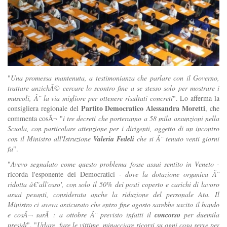
"
Una promessa mantenuta, a testimonianza che parlare con il Governo,
trattare anzichÃ© cercare lo scontro fine a se stesso solo per mostrare i
muscoli, Ã¨ la via migliore per ottenere risultati concreti
". Lo afferma la
Partito Democratico
Alessandra Moretti
consigliera regionale del
, che
commenta cosÃ¬ "
i tre decreti che porteranno a 58 mila assunzioni nella
Scuola, con particolare attenzione per i dirigenti, oggetto di un incontro
con il Ministro all'Istruzione
Valeria Fedeli
che si Ã¨ tenuto venti giorni
fa
".
"
Avevo segnalato come questo problema fosse assai sentito in Veneto
-
ricorda l'esponente dei Democratici -
dove la dotazione organica Ã¨
ridotta â€˜all'osso', con solo il 50% dei posti coperto e carichi di lavoro
assai pesanti, considerata anche la riduzione del personale Ata. Il
Ministro ci aveva assicurato che entro fine agosto sarebbe uscito il bando
e cosÃ¬ sarÃ : a ottobre Ã¨ previsto infatti il
concorso
per duemila
presidi
". "
Urlare, fare le vittime, minacciare ricorsi su ogni cosa serve per