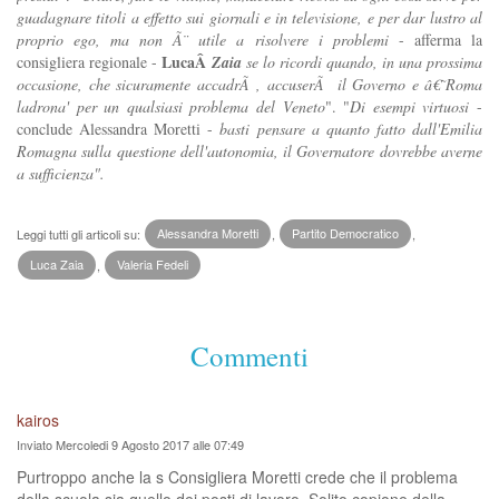
guadagnare titoli a effetto sui giornali e in televisione, e per dar lustro al
proprio ego, ma non Ã¨ utile a risolvere i problemi
- afferma la
LucaÂ
consigliera regionale -
Zaia
se lo ricordi quando, in una prossima
occasione, che sicuramente accadrÃ , accuserÃ il Governo e â€˜Roma
ladrona' per un qualsiasi problema del Veneto
". "
Di esempi virtuosi
-
conclude Alessandra Moretti -
basti pensare a quanto fatto dall'Emilia
Romagna sulla questione dell'autonomia, il Governatore dovrebbe averne
a sufficienza".
Leggi tutti gli articoli su:
Alessandra Moretti
,
Partito Democratico
,
Luca Zaia
,
Valeria Fedeli
Commenti
kairos
Inviato Mercoledi 9 Agosto 2017 alle 07:49
Purtroppo anche la s Consigliera Moretti crede che il problema
della scuola sia quello dei posti di lavoro, Solito copione della