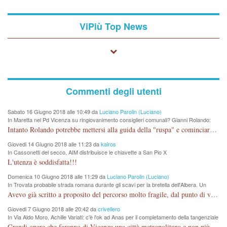
ViPiù Top News
Commenti degli utenti
Sabato 16 Giugno 2018 alle 10:49 da
Luciano Parolin (Luciano)
In Maretta nel Pd Vicenza su ringiovanimento consiglieri comunali? Gianni Rolando:
"non mi dimetto". Angelo Tonello: "va bene così"
Intanto Rolando potrebbe mettersi alla guida della "ruspa" e cominciare a scavare l'acqua alle Maddalene, con tanti Auguri di Acque Vicentine, magari deviando il percorso della Bretella. Amen.
Giovedi 14 Giugno 2018 alle 11:23 da
kairos
In Cassonetti del secco, AIM distribuisce le chiavette a San Pio X
L'utenza è soddisfatta!!!
Domenica 10 Giugno 2018 alle 11:29 da
Luciano Parolin (Luciano)
In Trovata probabile strada romana durante gli scavi per la bretella dell'Albera. Un
nuovo stop?
Avevo già scritto a proposito del percorso molto fragile, dal punto di vista archeologico. La zona è sicuramente ricca di testimonianze religiose, con insediamenti abitativi, vedi l'acquedotto romano di Lobbia. Spero, che risorgive della Seriola, non subiscano danni.
Giovedi 7 Giugno 2018 alle 20:42 da
crivellero
In Via Aldo Moro, Achille Variati: c'è l'ok ad Anas per il completamento della tangenziale
Grandi opere che faranno di Vicenza una città metropolitana e non più provinciale soffocata dal rumore dal traffico e smog concentrato in 6 vie cittadine. complimenti