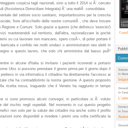
suppo
eggiare cospicui tagli nazionali, sino a tutto il 2014 si Ã¨ cercato
regia
'Adi (Assistenza Domiciliare Integrata) Ã¨ una realtÃ consolidata.
ntale del settore socio sanitario, importantissimo per la crescita
sociale, fiore all'occhiello delle nostre comunitÃ , che deve trovare
L'omi
Filom
 Regione e Comuni. Solo grazie a questo (che definisco 'esercito')
Maran
carab
Guarda
zi mantenendoli sul territorio, dall'altra, razionalizzare le poche
marit
più a
 temi su cui lavorare non mancano, spero cosÃ¬, di poter portare il
di...
 barricata e confido nei molti sindaci o amministratori neo eletti in
mpegno e questo lavoro, che solo chi amministra dal basso puÃ²
Comme
tre in alcune d'Italia si invitano i pazienti ricoverati a portarsi
ssime Ulss si possono prenotare il giorno prima per il giorno dopo il
Sabato
In Mare
 prelievo in via informatica il cittadino ha direttamente l'accesso ai
(Lucian
comunal
Intan
rzate che ha contraddistinto la nostra gestione. A questo proposito
Tonello
guida
lla ricetta rossa, traguardo che il Veneto ha raggiunto in tempo
Gioved
l'acq
In Cass
Pio X
L'ute
Acque
ne si sono promossi alcuni convegni, in particolare si Ã¨ voluto
perco
ne del rischio negli ospedali. Nel momento in cui questo progetto
Domeni
efici non solo per la salute dei cittadini ma anche sotto il profilo
In Trov
(Lucian
azioni sono disponibili a rivedere i premi una volta certificata la
bretell
Avevo
molto
Gioved