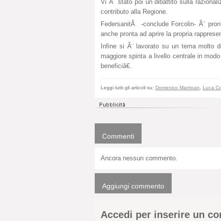
Vi Ã¨ stato poi un dibattito sulla razion
contributo alla Regione.
FedersanitÃ -conclude Forcolin- Ã¨ pront
anche pronta ad aprire la propria rappresent
Infine si Ã¨ lavorato su un tema molto d
maggiore spinta a livello centrale in modo
beneficiâ€.
Leggi tutti gli articoli su:
Domenico Mantoan
,
Luca Co
Commenti
Ancora nessun commento.
Aggiungi commento
Accedi per inserire un 