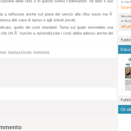
alizzazione delle Ulss e in questo senso FedersanitÃ ha dato il suo
arche
In Via A
comple
Grand
di te
città
abita
a a rafforzare anche sul piano dei servizi alle Ulss socie ma Ã¨
Mercol
anza alle case di riposo e agli istituti privati.
soffo
Lobbi
In Bonif
riqualif
All'u
conce
non s
elicato, quello dei costi standard. Tema sul quale servirebbe una
voti,
 che chi Ã¨ riuscito a razionalizzare i costi abbia adesso anche dei
prim
Edico
letto
,
Gianluca Forcolin
,
Federsanità
Gli al
commento