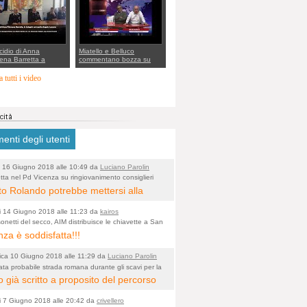
rto della cabina di
 al Mef
cidio di Anna
Miatello e Belluco
ena Barretta a
commentano bozza su
o, le indagini dei
ristori BPVi e Veneto
inieri di Vicenza sul
Banca
 tutti i video
o Angelo Lavarra:
vvincenti di quelle
 Barbara D'Urso
nti degli utenti
 16 Giugno 2018 alle 10:49 da
Luciano Parolin
tta nel Pd Vicenza su ringiovanimento consiglieri
o)
i? Gianni Rolando: "non mi dimetto". Angelo
to Rolando potrebbe mettersi alla
: "va bene così"
 della "ruspa" e cominciare a scavare
i 14 Giugno 2018 alle 11:23 da
kairos
ua alle Maddalene, con tanti Auguri di
onetti del secco, AIM distribuisce le chiavette a San
nza è soddisfatta!!!
 Vicentine, magari deviando il
rso della Bretella. Amen.
ca 10 Giugno 2018 alle 11:29 da
Luciano Parolin
ata probabile strada romana durante gli scavi per la
o)
a dell'Albera. Un nuovo stop?
 già scritto a proposito del percorso
 fragile, dal punto di vista
i 7 Giugno 2018 alle 20:42 da
crivellero