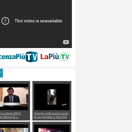
V
ri a vittime BPVi,
Viaggio nella baraccopoli
o Banca & c.,
di via Giuriato a San Pio
lo al sottosegretario
X. Vicenza ai Vicentini:
io Villarosa: per
“faremo un regalo di
re ordine convochi
Natale ai residenti”
Di Maio CNCU a