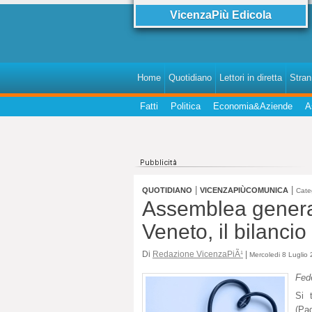
VicenzaPiù Edicola
Home
Quotidiano
Lettori in diretta
StranI
Fatti
Politica
Economia&Aziende
A
|
|
QUOTIDIANO
VICENZAPIÙCOMUNICA
Cate
Assemblea general
Veneto, il bilancio
Di
Redazione VicenzaPiÃ¹
|
Mercoledi 8 Luglio 
Fed
Si 
(Pa