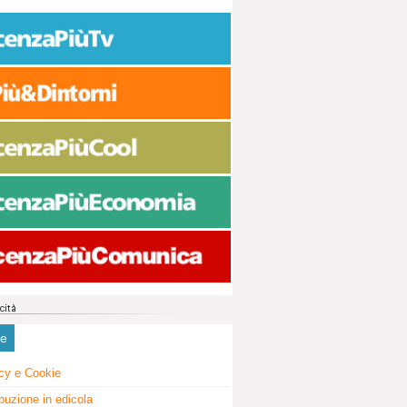
ne
cy e Cookie
ibuzione in edicola