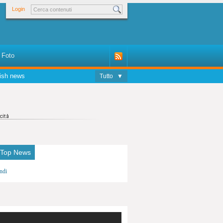
Login
Foto
ish news
Tutto
▼
 Top News
ndi