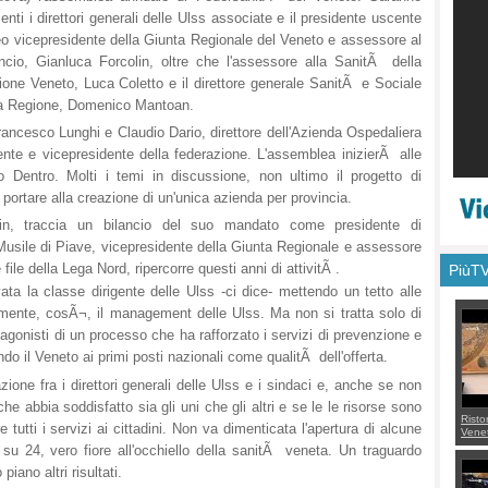
enti i direttori generali delle Ulss associate e il presidente uscente
o vicepresidente della Giunta Regionale del Veneto e assessore al
ancio, Gianluca Forcolin, oltre che l'assessore alla SanitÃ della
one Veneto, Luca Coletto e il direttore generale SanitÃ e Sociale
la Regione, Domenico Mantoan.
rancesco Lunghi e Claudio Dario, direttore dell'Azienda Ospedaliera
ente e vicepresidente della federazione. L'assemblea inizierÃ alle
o Dentro. Molti i temi in discussione, non ultimo il progetto di
portare alla creazione di un'unica azienda per provincia.
lin, traccia un bilancio del suo mandato come presidente di
Musile di Piave, vicepresidente della Giunta Regionale e assessore
file della Lega Nord, ripercorre questi anni di attivitÃ .
PiùT
ta la classe dirigente delle Ulss -ci dice- mettendo un tetto alle
mente, cosÃ¬, il management delle Ulss. Ma non si tratta solo di
agonisti di un processo che ha rafforzato i servizi di prevenzione e
ndo il Veneto ai primi posti nazionali come qualitÃ dell'offerta.
azione fra i direttori generali delle Ulss e i sindaci e, anche se non
e abbia soddisfatto sia gli uni che gli altri e se le le risorse sono
Risto
e tutti i servizi ai cittadini. Non va dimenticata l'apertura di alcune
Venet
appel
 su 24, vero fiore all'occhiello della sanitÃ veneta. Un traguardo
Aless
ano altri risultati.
mette
con 