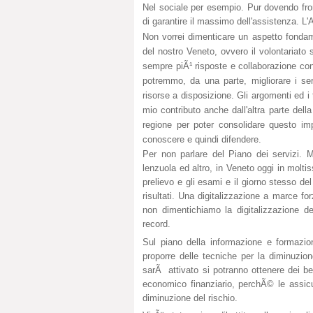
Nel sociale per esempio. Pur dovendo front
di garantire il massimo dell'assistenza. L
Non vorrei dimenticare un aspetto fondame
del nostro Veneto, ovvero il volontariato 
sempre piÃ¹ risposte e collaborazione con
potremmo, da una parte, migliorare i servi
risorse a disposizione. Gli argomenti ed i
mio contributo anche dall'altra parte della
regione per poter consolidare questo i
conoscere e quindi difendere.
Per non parlare del Piano dei servizi. Men
lenzuola ed altro, in Veneto oggi in molti
prelievo e gli esami e il giorno stesso del
risultati. Una digitalizzazione a marce fo
non dimentichiamo la digitalizzazione de
record.
Sul piano della informazione e formazio
proporre delle tecniche per la diminuzio
sarÃ attivato si potranno ottenere dei ben
economico finanziario, perchÃ© le assicur
diminuzione del rischio.