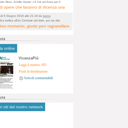
ologico. La zona è sicuramente ricca
ldo Moro, Achille Variati: c'è l'ok ad Anas per il
tamento della tangenziale
i opere che faranno di Vicenza una
stimonianze religiose, con insediamenti
 metropolitana e non più provinciale
tivi, vedi l'acquedotto romano di
edi 6 Giugno 2018 alle 21:18 da
kairos
cata dal rumore dal traffico e smog
a. Spero, che risorgive della Seriola,
ica bellica all'ex Centrale del latte, poi via alla
icazione
ltimo momento, giusto perr ragranellare
ntrato in 6 vie cittadine. complimenti
ubiscano danni.
 ma in dieci anni non si poteva fare
a?
la online
VicenzaPiù
Leggi il numero 303
Punti di distribuzione
Articoli commentabili
tri siti del nostro network