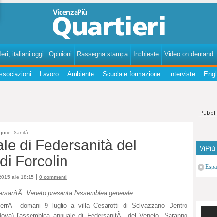
VicenzaPiùQuartieri - Notizie, fatti, curiosità, personaggi, storie dei quartieri di Vicenza.
eri, italiani oggi
Opinioni
Rassegna stampa
Inchieste
Video on demand
ssociazioni
Lavoro
Ambiente
Scuola e formazione
Interviste
Engl
gorie:
Sanità
e di Federsanità del
ViPiù
 di Forcolin
Espa
|
2015 alle 18:15
0 commenti
ersanitÃ Veneto presenta l'assemblea generale
terrÃ domani 9 luglio a villa Cesarotti di Selvazzano Dentro
dova) l'assemblea annuale di FedersanitÃ del Veneto. Saranno