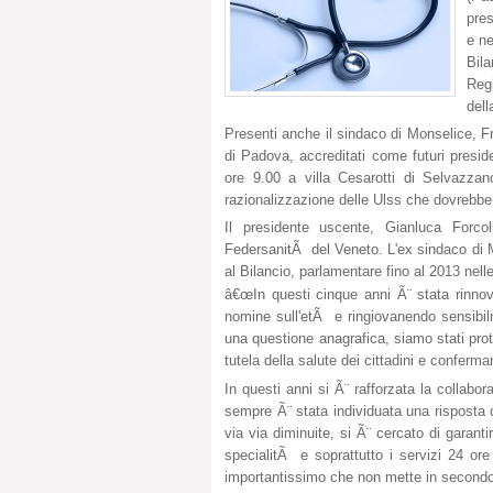
pres
e ne
Bil
Regi
del
Presenti anche il sindaco di Monselice, F
di Padova, accreditati come futuri presid
ore 9.00 a villa Cesarotti di Selvazzan
razionalizzazione delle Ulss che dovrebbe 
Il presidente uscente, Gianluca Forco
FedersanitÃ del Veneto. L'ex sindaco di 
al Bilancio, parlamentare fino al 2013 nelle 
â€œIn questi cinque anni Ã¨ stata rinnova
nomine sull'etÃ e ringiovanendo sensibil
una questione anagrafica, siamo stati prot
tutela della salute dei cittadini e conferma
In questi anni si Ã¨ rafforzata la collabor
sempre Ã¨ stata individuata una risposta ch
via via diminuite, si Ã¨ cercato di garantir
specialitÃ e soprattutto i servizi 24 ore
importantissimo che non mette in secondo pi