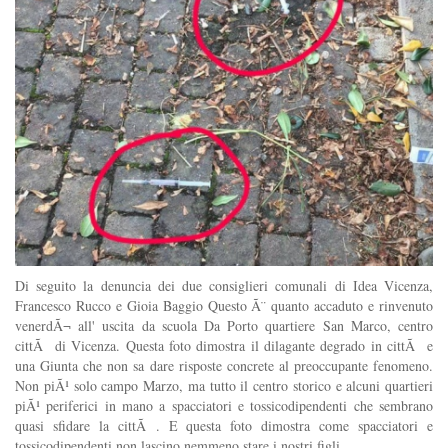
Di seguito la denuncia dei due consiglieri comunali di Idea Vicenza,
Francesco Rucco e Gioia Baggio Questo Ã¨ quanto accaduto e rinvenuto
venerdÃ¬ all' uscita da scuola Da Porto quartiere San Marco, centro
cittÃ di Vicenza. Questa foto dimostra il dilagante degrado in cittÃ e
una Giunta che non sa dare risposte concrete al preoccupante fenomeno.
Non piÃ¹ solo campo Marzo, ma tutto il centro storico e alcuni quartieri
piÃ¹ periferici in mano a spacciatori e tossicodipendenti che sembrano
quasi sfidare la cittÃ . E questa foto dimostra come spacciatori e
tossicodipendenti non lascino nemmeno stare i nostri figli.