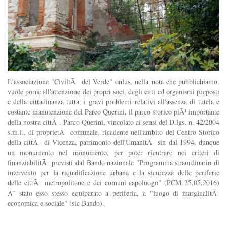
L'associazione "CiviltÃ del Verde" onlus, nella nota che pubblichiamo,
vuole porre all'attenzione dei propri soci, degli enti ed organismi preposti
e della cittadinanza tutta, i gravi problemi relativi all'assenza di tutela e
costante manutenzione del Parco Querini, il parco storico piÃ¹ importante
della nostra cittÃ . Parco Querini, vincolato ai sensi del D.lgs. n. 42/2004
s.m.i., di proprietÃ comunale, ricadente nell'ambito del Centro Storico
della cittÃ di Vicenza, patrimonio dell'UmanitÃ sin dal 1994, dunque
un monumento nel monumento, per poter rientrare nei criteri di
finanziabilitÃ previsti dal Bando nazionale "Programma straordinario di
intervento per la riqualificazione urbana e la sicurezza delle periferie
delle cittÃ metropolitane e dei comuni capoluogo" (PCM 25.05.2016)
Ã¨ stato esso stesso equiparato a periferia, a "luogo di marginalitÃ
economica e sociale" (sic Bando).