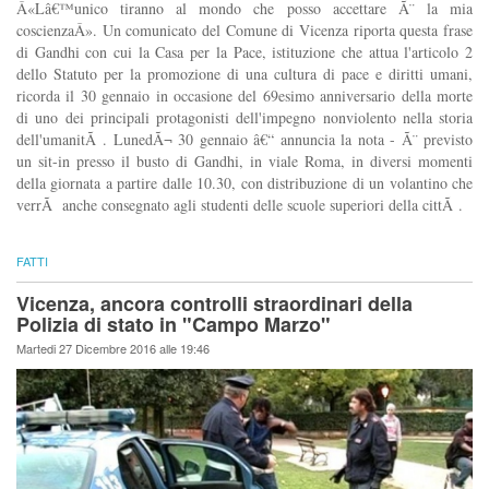
Â«Lâ€™unico tiranno al mondo che posso accettare Ã¨ la mia
coscienzaÂ». Un comunicato del Comune di Vicenza riporta questa frase
di Gandhi con cui la Casa per la Pace, istituzione che attua l'articolo 2
dello Statuto per la promozione di una cultura di pace e diritti umani,
ricorda il 30 gennaio in occasione del 69esimo anniversario della morte
di uno dei principali protagonisti dell'impegno nonviolento nella storia
dell'umanitÃ . LunedÃ¬ 30 gennaio â€“ annuncia la nota - Ã¨ previsto
un sit-in presso il busto di Gandhi, in viale Roma, in diversi momenti
della giornata a partire dalle 10.30, con distribuzione di un volantino che
verrÃ anche consegnato agli studenti delle scuole superiori della cittÃ .
FATTI
Vicenza, ancora controlli straordinari della
Polizia di stato in "Campo Marzo"
Martedi 27 Dicembre 2016 alle 19:46