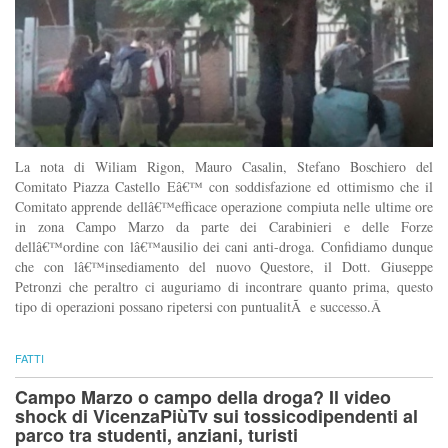
La nota di Wiliam Rigon, Mauro Casalin, Stefano Boschiero del
Comitato Piazza Castello Eâ€™ con soddisfazione ed ottimismo che il
Comitato apprende dellâ€™efficace operazione compiuta nelle ultime ore
in zona Campo Marzo da parte dei Carabinieri e delle Forze
dellâ€™ordine con lâ€™ausilio dei cani anti-droga. Confidiamo dunque
che con lâ€™insediamento del nuovo Questore, il Dott. Giuseppe
Petronzi che peraltro ci auguriamo di incontrare quanto prima, questo
tipo di operazioni possano ripetersi con puntualitÃ e successo.Â
FATTI
Campo Marzo o campo della droga? Il video
shock di VicenzaPiùTv sui tossicodipendenti al
parco tra studenti, anziani, turisti