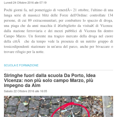
Lunedi 24 Ottobre 2016 alle 07:19
Pochi giorni fa, nel pomeriggio di venerdÃ¬ 21 ottobre, l'ultimo di una
lunga serie di massicci blitz delle Forze dell'Ordine: controllate 134
persone, di cui 89 extracomunitari, per combattere lo spaccio di droga,
una piaga che da anni macchia il â€œbiglietto da visitaâ€ di Vicenza:
dalla stazione ferroviaria e dei mezzi pubblici di Vicenza fin dentro
Campo Marzo. Un fiorente ma tragico mercato della droga nel cuore
della cittÃ che da tempo vede la presenza di un nutrito gruppo di
tossicodipendenti stazionare in un'area del parco, anche per bivaccare o
trovare rifugio per la notte.
SCUOLA E FORMAZIONE
Siringhe fuori dalla scuola Da Porto, Idea
Vicenza: non più solo campo Marzo, più
impegno da Aim
Sabato 22 Ottobre 2016 alle 16:05