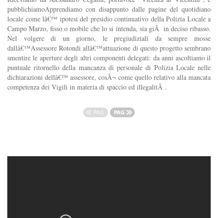
pubblichiamoApprendiamo con disappunto dalle pagine del quotidiano
locale come lâ€™ ipotesi del presidio continuativo della Polizia Locale a
Campo Marzo, fisso o mobile che lo si intenda, sia giÃ in deciso ribasso.
Nel volgere di un giorno, le pregiudiziali da sempre mosse
dallâ€™Assessore Rotondi allâ€™attuazione di questo progetto sembrano
smentire le aperture degli altri componenti delegati: da anni ascoltiamo il
puntuale ritornello della mancanza di personale di Polizia Locale nelle
dichiarazioni dellâ€™ assessore, cosÃ¬ come quello relativo alla mancata
competenza dei Vigili in materia di spaccio ed illegalitÃ .