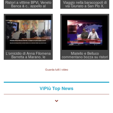
Ristori a vittime BPVi, Veneto
Viaggio nella baraccopoli di
Banca & c., appello al
via Giuriato a San Pio X.
sottosegretario Alessio
Vicenza ai Vicentini: “faremo
Villarosa: per mettere ordine
un regalo di Natale ai
convochi con Di Maio CNCU
residenti”
a supporto della cabina di
regia al Mef
L'omicidio di Anna Filomena
Miatello e Belluco
Barretta a Marano, le
commentano bozza su ristori
indagini dei carabinieri di
BPVi e Veneto Banca
Vicenza sul marito Angelo
Lavarra: più avvincenti di
Guarda tutti i video
quelle di... Barbara D'Urso
ViPiù Top News