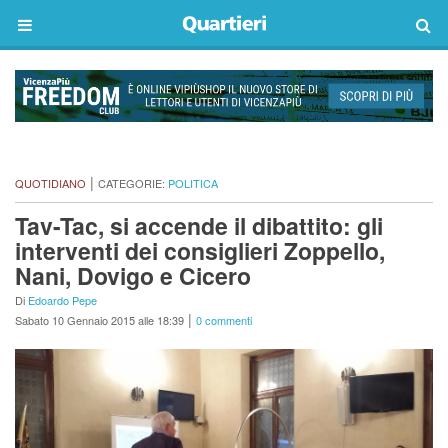
|
QUOTIDIANO
CATEGORIE:
POLITICA
Tav-Tac, si accende il dibattito: gli
interventi dei consiglieri Zoppello,
Nani, Dovigo e Cicero
Di
Edoardo Pepe
|
Sabato 10 Gennaio 2015 alle 18:39
0 commenti