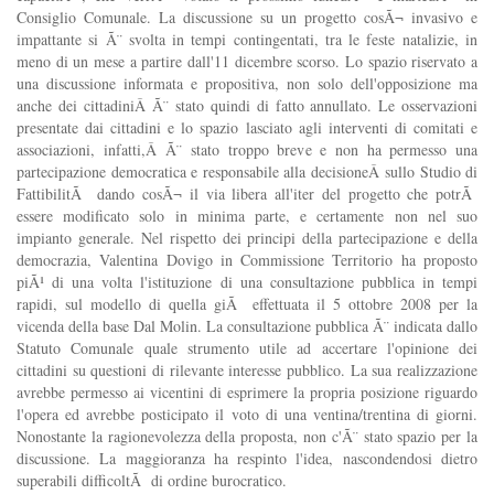
Consiglio Comunale. La discussione su un progetto cosÃ¬ invasivo e
impattante si Ã¨ svolta in tempi contingentati, tra le feste natalizie, in
meno di un mese a partire dall'11 dicembre scorso. Lo spazio riservato a
una discussione informata e propositiva, non solo dell'opposizione ma
anche dei cittadiniÂ Ã¨ stato quindi di fatto annullato. Le osservazioni
presentate dai cittadini e lo spazio lasciato agli interventi di comitati e
associazioni, infatti,Â Ã¨ stato troppo breve e non ha permesso una
partecipazione democratica e responsabile alla decisioneÂ sullo Studio di
FattibilitÃ dando cosÃ¬ il via libera all'iter del progetto che potrÃ
essere modificato solo in minima parte, e certamente non nel suo
impianto generale. Nel rispetto dei principi della partecipazione e della
democrazia, Valentina Dovigo in Commissione Territorio ha proposto
piÃ¹ di una volta l'istituzione di una consultazione pubblica in tempi
rapidi, sul modello di quella giÃ effettuata il 5 ottobre 2008 per la
vicenda della base Dal Molin. La consultazione pubblica Ã¨ indicata dallo
Statuto Comunale quale strumento utile ad accertare l'opinione dei
cittadini su questioni di rilevante interesse pubblico. La sua realizzazione
avrebbe permesso ai vicentini di esprimere la propria posizione riguardo
l'opera ed avrebbe posticipato il voto di una ventina/trentina di giorni.
Nonostante la ragionevolezza della proposta, non c'Ã¨ stato spazio per la
discussione. La maggioranza ha respinto l'idea, nascondendosi dietro
superabili difficoltÃ di ordine burocratico.