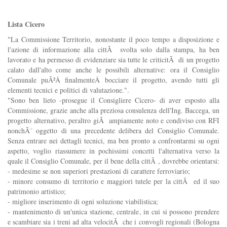
Lista Cicero
"La Commissione Territorio, nonostante il poco tempo a disposizione e
l'azione di informazione alla cittÃ svolta solo dalla stampa, ha ben
lavorato e ha permesso di evidenziare sia tutte le criticitÃ di un progetto
calato dall'alto come anche le possibili alternative: ora il Consiglio
Comunale puÃ²Â finalmenteÂ bocciare il progetto, avendo tutti gli
elementi tecnici e politici di valutazione.".
"Sono ben lieto -prosegue il Consigliere Cicero- di aver esposto alla
Commissione, grazie anche alla preziosa consulenza dell'Ing. Baccega, un
progetto alternativo, peraltro giÃ ampiamente noto e condiviso con RFI
nonchÃ¨ oggetto di una precedente delibera del Consiglio Comunale.
Senza entrare nei dettagli tecnici, ma ben pronto a confrontarmi su ogni
aspetto, voglio riassumere in pochissimi concetti l'alternativa verso la
quale il Consiglio Comunale, per il bene della cittÃ , dovrebbe orientarsi:
- medesime se non superiori prestazioni di carattere ferroviario;
- minore consumo di territorio e maggiori tutele per la cittÃ ed il suo
patrimonio artistico;
- migliore inserimento di ogni soluzione viabilistica;
- mantenimento di un'unica stazione, centrale, in cui si possono prendere
e scambiare sia i treni ad alta velocitÃ che i convogli regionali (Bologna