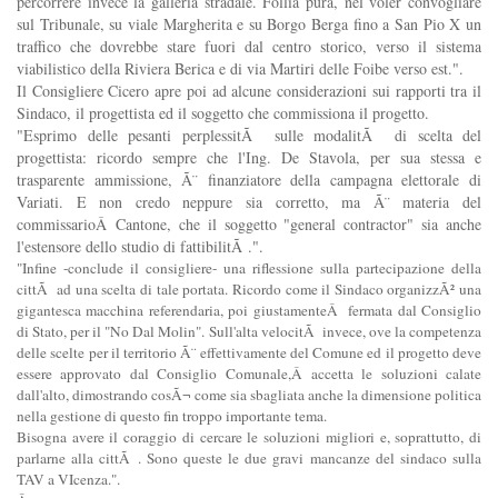
percorrere invece la galleria stradale. Follia pura, nel voler convogliare
sul Tribunale, su viale Margherita e su Borgo Berga fino a San Pio X un
traffico che dovrebbe stare fuori dal centro storico, verso il sistema
viabilistico della Riviera Berica e di via Martiri delle Foibe verso est.".
Il Consigliere Cicero apre poi ad alcune considerazioni sui rapporti tra il
Sindaco, il progettista ed il soggetto che commissiona il progetto.
"Esprimo delle pesanti perplessitÃ sulle modalitÃ di scelta del
progettista: ricordo sempre che l'Ing. De Stavola, per sua stessa e
trasparente ammissione, Ã¨ finanziatore della campagna elettorale di
Variati. E non credo neppure sia corretto, ma Ã¨ materia del
commissarioÂ Cantone, che il soggetto "general contractor" sia anche
l'estensore dello studio di fattibilitÃ .".
"Infine -conclude il consigliere- una riflessione sulla partecipazione della
cittÃ ad una scelta di tale portata. Ricordo come il Sindaco organizzÃ² una
gigantesca macchina referendaria, poi giustamenteÂ fermata dal Consiglio
di Stato, per il "No Dal Molin". Sull'alta velocitÃ invece, ove la competenza
delle scelte per il territorio Ã¨ effettivamente del Comune ed il progetto deve
essere approvato dal Consiglio Comunale,Â accetta le soluzioni calate
dall'alto, dimostrando cosÃ¬ come sia sbagliata anche la dimensione politica
nella gestione di questo fin troppo importante tema.
Bisogna avere il coraggio di cercare le soluzioni migliori e, soprattutto, di
parlarne alla cittÃ . Sono queste le due gravi mancanze del sindaco sulla
TAV a VIcenza.".