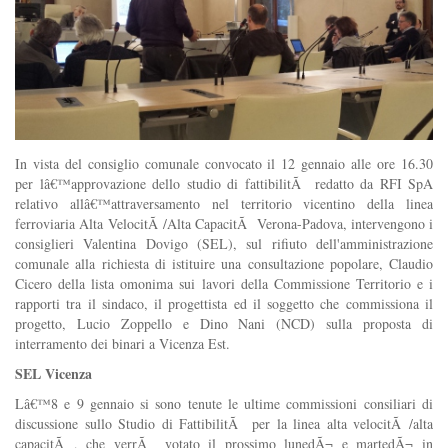
In vista del consiglio comunale convocato il 12 gennaio alle ore 16.30
per lâ€™approvazione dello studio di fattibilitÃ redatto da RFI SpA
relativo allâ€™attraversamento nel territorio vicentino della linea
ferroviaria Alta VelocitÃ /Alta CapacitÃ Verona-Padova, intervengono i
consiglieri Valentina Dovigo (SEL), sul rifiuto dell'amministrazione
comunale alla richiesta di istituire una consultazione popolare, Claudio
Cicero della lista omonima sui lavori della Commissione Territorio e i
rapporti tra il sindaco, il progettista ed il soggetto che commissiona il
progetto, Lucio Zoppello e Dino Nani (NCD) sulla proposta di
interramento dei binari a Vicenza Est.
SEL Vicenza
Lâ€™8 e 9 gennaio si sono tenute le ultime commissioni consiliari di
discussione sullo Studio di FattibilitÃ per la linea alta velocitÃ /alta
capacitÃ , che verrÃ votato il prossimo lunedÃ¬ e martedÃ¬ in