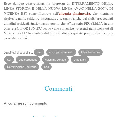
Ecco dunque concretizzarsi la proposta di INTERRAMENTO DELLA
LINEA STORICA E DELLA NUOVA LINEA AV-AC NELLA ZONA DI
allegata planimetria
VICENZA EST come illustrato nell'
, che riteniamo
risolva le molte criticitÃ riscontrate e segnalati anche dai molti preoccupati
cittadini residenti, trasformando quello che Ã¨ un serio PROBLEMA in una
concreta OPPORTUNITA' per le varie comunitÃ presenti nella zona est di
Vicenza, e ciÃ² in maniera del tutto analoga a quanto previsto per la zona
ovest della cittÃ .
Leggi tutti gli articoli su:
Tav
,
consiglio comunale
,
Claudio Cicero
,
Sel
,
Lucio Zoppello
,
Valentina Dovigo
,
Dino Nani
,
Commissione Territorio
,
ncd
Commenti
Ancora nessun commento.