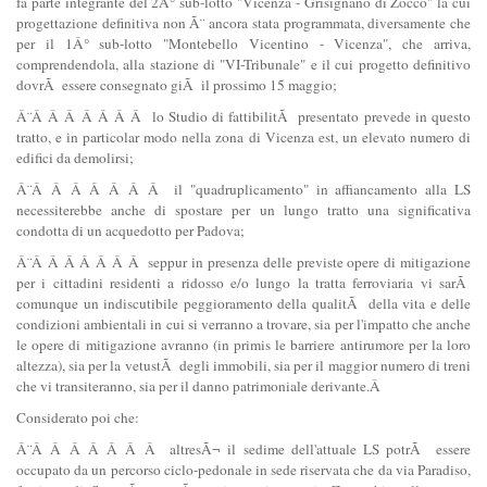
fa parte integrante del 2Â° sub-lotto "Vicenza - Grisignano di Zocco" la cui
progettazione definitiva non Ã¨ ancora stata programmata, diversamente che
per il 1Â° sub-lotto "Montebello Vicentino - Vicenza", che arriva,
comprendendola, alla stazione di "VI-Tribunale" e il cui progetto definitivo
dovrÃ essere consegnato giÃ il prossimo 15 maggio;
Â¨Â Â Â Â Â Â Â lo Studio di fattibilitÃ presentato prevede in questo
tratto, e in particolar modo nella zona di Vicenza est, un elevato numero di
edifici da demolirsi;
Â¨Â Â Â Â Â Â Â il "quadruplicamento" in affiancamento alla LS
necessiterebbe anche di spostare per un lungo tratto una significativa
condotta di un acquedotto per Padova;
Â¨Â Â Â Â Â Â Â seppur in presenza delle previste opere di mitigazione
per i cittadini residenti a ridosso e/o lungo la tratta ferroviaria vi sarÃ
comunque un indiscutibile peggioramento della qualitÃ della vita e delle
condizioni ambientali in cui si verranno a trovare, sia per l'impatto che anche
le opere di mitigazione avranno (in primis le barriere antirumore per la loro
altezza), sia per la vetustÃ degli immobili, sia per il maggior numero di treni
che vi transiteranno, sia per il danno patrimoniale derivante.Â
Considerato poi che:
Â¨Â Â Â Â Â Â Â altresÃ¬ il sedime dell'attuale LS potrÃ essere
occupato da un percorso ciclo-pedonale in sede riservata che da via Paradiso,