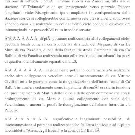
frazione di SettecÃ , potrÃ arrivare sino a via Zanecchin, alla nuova
stazione "VI-Tribunale" e da qui proseguendo verso piazzale Fraccon
(ampliato), viale Risorgimento (pure ampliato) in corrispondenza della
stazione storica si collegherebbe con la nuova rete prevista nella zona ovest
venendo cosÃ¬ a realizzare un collegamento ciclo-pedonale est-ovest ora
inimmaginabile e pressochÃ© tutto in sede riservata;
Â¨Â Â Â Â Â Â Â di piÃ¹ potranno realizzarsi sia altri collegamenti ciclo-
pedonali locali come in corrispondenza di strada del Megiaro, di via De
Muri, di via Pizzolati, di via della Stanga, di strada Caimpenta, di via Ca'
Balbi o di via Paradiso realizzando una effettiva "ricucitura urbana" fra pezzi
di quartieri ora fisicamente separati dalla LS;
Â¨Â Â Â Â Â Â Â analogamente potranno confermarsi e/o realizzarsi
anche altri collegamenti veicolari come il mantenimento di via Vittime
Civili di tutte le guerre, o come la riorganizzazione dell'intero "nodo di Ca'
Balbi", in maniera certamente meno impattante di com'Ã¨ ora sia in funzione
del prolungamento di Martiri delle Foibe e delle opere commesse che con il
prolungamento di via Moro e il suo collegamento con viale della
Serenissima; o ancora la possibile ricongiunzione dell'adesso interrotta via
Paradiso;
Â¨Â Â Â Â Â Â Â significative e lungimiranti possibilitÃ di
interconnessione si potranno realizzare anche fra l'area ipotizzata ad ospitare
la cosiddetta "Arena degli Eventi" e la zona di Ca' Balbi.Â