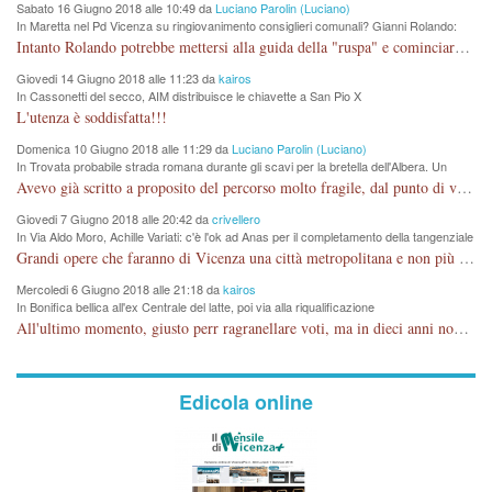
Sabato 16 Giugno 2018 alle 10:49 da
Luciano Parolin (Luciano)
In Maretta nel Pd Vicenza su ringiovanimento consiglieri comunali? Gianni Rolando:
"non mi dimetto". Angelo Tonello: "va bene così"
Intanto Rolando potrebbe mettersi alla guida della "ruspa" e cominciare a scavare l'acqua alle Maddalene, con tanti Auguri di Acque Vicentine, magari deviando il percorso della Bretella. Amen.
Giovedi 14 Giugno 2018 alle 11:23 da
kairos
In Cassonetti del secco, AIM distribuisce le chiavette a San Pio X
L'utenza è soddisfatta!!!
Domenica 10 Giugno 2018 alle 11:29 da
Luciano Parolin (Luciano)
In Trovata probabile strada romana durante gli scavi per la bretella dell'Albera. Un
nuovo stop?
Avevo già scritto a proposito del percorso molto fragile, dal punto di vista archeologico. La zona è sicuramente ricca di testimonianze religiose, con insediamenti abitativi, vedi l'acquedotto romano di Lobbia. Spero, che risorgive della Seriola, non subiscano danni.
Giovedi 7 Giugno 2018 alle 20:42 da
crivellero
In Via Aldo Moro, Achille Variati: c'è l'ok ad Anas per il completamento della tangenziale
Grandi opere che faranno di Vicenza una città metropolitana e non più provinciale soffocata dal rumore dal traffico e smog concentrato in 6 vie cittadine. complimenti
Mercoledi 6 Giugno 2018 alle 21:18 da
kairos
In Bonifica bellica all'ex Centrale del latte, poi via alla riqualificazione
All'ultimo momento, giusto perr ragranellare voti, ma in dieci anni non si poteva fare prima?
Edicola online