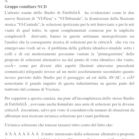
Â
Gruppo consiliare NCD
L'attento esame dello Studio di FattibilitÃ ha evidenziato come le due
nuove Stazioni di "VI-Fiera" e "VI-Tribunale", la dismissione della Stazione
storica "VI-Centrale", le soluzioni ipotizzate per le reti ferroviarie e per le reti
viarie di quel tratto, le opere complementari connesse per le implicite
complessitÃ derivanti, hanno in queste settimane monopolizzato sia
l'analisi che la conseguente ricerca di soluzioni per le criticitÃ che via via
emergevano (vedi ad es. il problema della galleria idraulico-stradale sotto i
colli e di cui modestamente possiamo vantare la "primogenitura" delle
proposte di soluzioni alternative sia dal punto di vista idraulico che viario,
cosÃ¬ come per diversi altri aspetti illustrati attraverso precedenti
comunicati) relegando invece ad un ruolo assolutamente secondario quanto
invece previsto dallo Studio per il passaggio ad est della AV-AC, e ciÃ²
nonostante il grande impatto di questa infrastruttura su questa parte del
territorio del comune di Vicenza.
Per sopperire a questa carenza, ma pure all'incompletezza dello stesso Studio
di FattibilitÃ , avevamo anche formulato una serie di soluzioni per le diverse
criticitÃ riscontrate, salvo poi visto il considerevole numero di situazioni da
affrontare non ricercare un'unica soluzione per i tanti problemi.
Un'unica soluzione che tenesse innanzi tutto conto del fatto che:
Â¨Â Â Â Â Â Â Â il tratto interessato dalla soluzione alternativa proposta