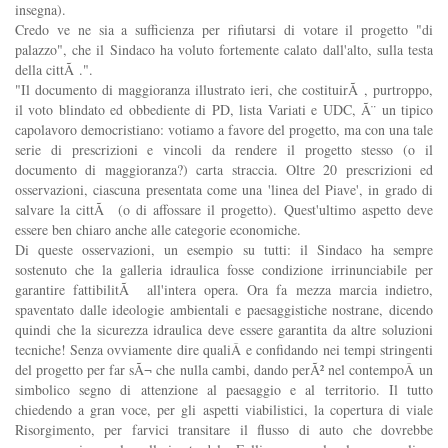
insegna).
Credo ve ne sia a sufficienza per rifiutarsi di votare il progetto "di
palazzo", che il Sindaco ha voluto fortemente calato dall'alto, sulla testa
della cittÃ .".
"Il documento di maggioranza illustrato ieri, che costituirÃ , purtroppo,
il voto blindato ed obbediente di PD, lista Variati e UDC, Ã¨ un tipico
capolavoro democristiano: votiamo a favore del progetto, ma con una tale
serie di prescrizioni e vincoli da rendere il progetto stesso (o il
documento di maggioranza?) carta straccia. Oltre 20 prescrizioni ed
osservazioni, ciascuna presentata come una 'linea del Piave', in grado di
salvare la cittÃ (o di affossare il progetto). Quest'ultimo aspetto deve
essere ben chiaro anche alle categorie economiche.
Di queste osservazioni, un esempio su tutti: il Sindaco ha sempre
sostenuto che la galleria idraulica fosse condizione irrinunciabile per
garantire fattibilitÃ all'intera opera. Ora fa mezza marcia indietro,
spaventato dalle ideologie ambientali e paesaggistiche nostrane, dicendo
quindi che la sicurezza idraulica deve essere garantita da altre soluzioni
tecniche! Senza ovviamente dire qualiÂ e confidando nei tempi stringenti
del progetto per far sÃ¬ che nulla cambi, dando perÃ² nel contempoÂ un
simbolico segno di attenzione al paesaggio e al territorio. Il tutto
chiedendo a gran voce, per gli aspetti viabilistici, la copertura di viale
Risorgimento, per farvici transitare il flusso di auto che dovrebbe