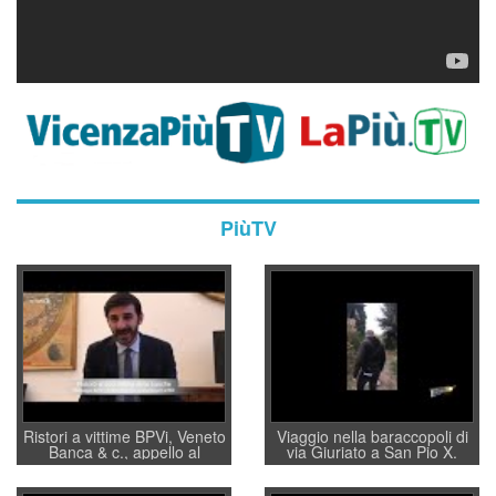
PiùTV
Ristori a vittime BPVi, Veneto
Viaggio nella baraccopoli di
Banca & c., appello al
via Giuriato a San Pio X.
sottosegretario Alessio
Vicenza ai Vicentini: “faremo
Villarosa: per mettere ordine
un regalo di Natale ai