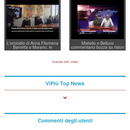
convochi con Di Maio CNCU
residenti”
a supporto della cabina di
regia al Mef
L'omicidio di Anna Filomena
Miatello e Belluco
Barretta a Marano, le
commentano bozza su ristori
indagini dei carabinieri di
BPVi e Veneto Banca
Vicenza sul marito Angelo
Lavarra: più avvincenti di
Guarda tutti i video
quelle di... Barbara D'Urso
ViPiù Top News
Commenti degli utenti