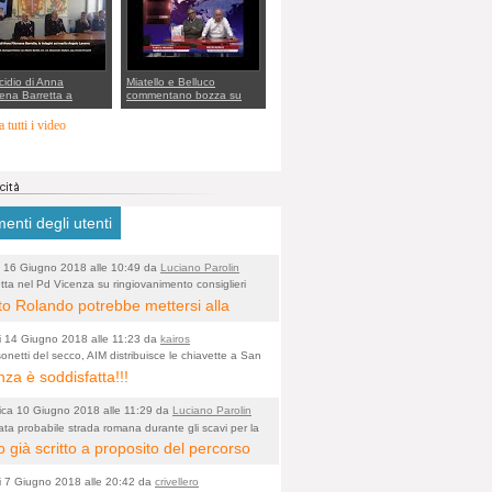
rto della cabina di
 al Mef
cidio di Anna
Miatello e Belluco
ena Barretta a
commentano bozza su
o, le indagini dei
ristori BPVi e Veneto
inieri di Vicenza sul
Banca
 tutti i video
o Angelo Lavarra:
vvincenti di quelle
 Barbara D'Urso
nti degli utenti
 16 Giugno 2018 alle 10:49 da
Luciano Parolin
tta nel Pd Vicenza su ringiovanimento consiglieri
o)
i? Gianni Rolando: "non mi dimetto". Angelo
to Rolando potrebbe mettersi alla
: "va bene così"
 della "ruspa" e cominciare a scavare
i 14 Giugno 2018 alle 11:23 da
kairos
ua alle Maddalene, con tanti Auguri di
onetti del secco, AIM distribuisce le chiavette a San
nza è soddisfatta!!!
 Vicentine, magari deviando il
rso della Bretella. Amen.
ca 10 Giugno 2018 alle 11:29 da
Luciano Parolin
ata probabile strada romana durante gli scavi per la
o)
a dell'Albera. Un nuovo stop?
 già scritto a proposito del percorso
 fragile, dal punto di vista
i 7 Giugno 2018 alle 20:42 da
crivellero