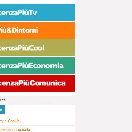
ne
cy e Cookie
ibuzione in edicola