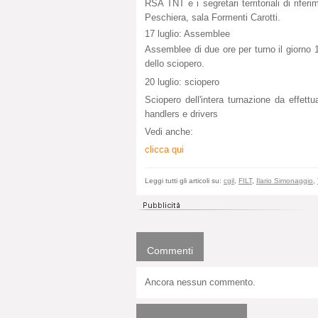
RSA TNT e i segretari territoriali di rifer
Peschiera, sala Formenti Carotti.
17 luglio: Assemblee
Assemblee di due ore per turno il giorno 17 
dello sciopero.
20 luglio: sciopero
Sciopero dell'intera turnazione da effettu
handlers e drivers
Vedi anche:
clicca qui
Leggi tutti gli articoli su:
cgil
,
FILT
,
Ilario Simonaggio
,
Commenti
Ancora nessun commento.