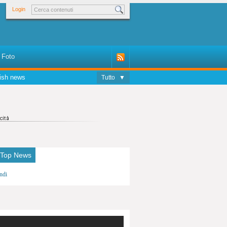
Login
Foto
ish news
Tutto
▼
 Top News
ndi