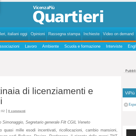
VicenzaPiùQuartieri - Notizie, fatti, curiosità, personaggi, storie dei quartieri di Vicenza.
eri, italiani oggi
Opinioni
Rassegna stampa
Inchieste
Video on demand
ssociazioni
Lavoro
Ambiente
Scuola e formazione
Interviste
Engl
tinaia di licenziamenti e
ViPiù
i
Espa
|
5:02
0 commenti
io Simonaggio, Segretario generale Filt CGIL Veneto
o quasi mille esodi incentivati, ricollocazioni, cambio mansioni,