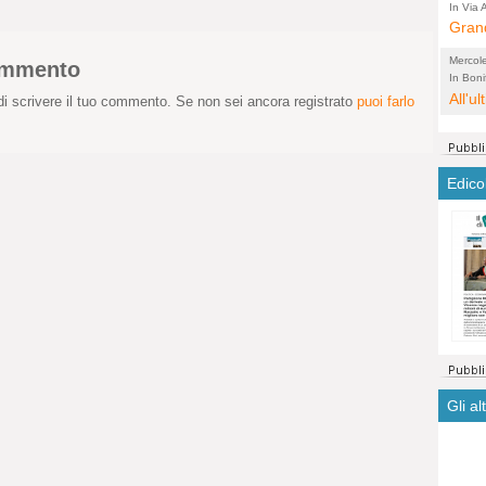
arche
In Via A
comple
Grand
di te
città
abita
Mercol
commento
soffo
Lobbi
In Bonif
riqualif
All'u
conce
non s
i scrivere il tuo commento. Se non sei ancora registrato
puoi farlo
voti,
prim
Edico
Gli al