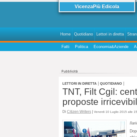
VicenzaPiù Edicola
Home
Quotidiano
Lettori in diretta
StranI
Fatti
Politica
Economia&Aziende
A
|
|
LETTORI IN DIRETTA
QUOTIDIANO
TNT, Filt Cgil: cen
proposte irricevibil
Di
Citizen Writers
|
Venerdi 10 Luglio 2015 alle 1
Ilar
Dop