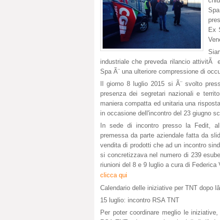
chi
Spa
pre
Ex S
Vene
Siam
industriale che preveda rilancio attivit
Spa Ã¨ una ulteriore compressione di occupa
Il giorno 8 luglio 2015 si Ã¨ svolto press
presenza dei segretari nazionali e territo
maniera compatta ed unitaria una risposta 
in occasione dell'incontro del 23 giugno s
In sede di incontro presso la Fedit, a
premessa da parte aziendale fatta da sl
vendita di prodotti che ad un incontro si
si concretizzava nel numero di 239 esuberi 
riunioni del 8 e 9 luglio a cura di Federic
clicca qui
Calendario delle iniziative per TNT dopo l
15 luglio: incontro RSA TNT
Per poter coordinare meglio le iniziative