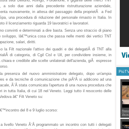
usura sedi Belluno, Rovigo, Pordenone, il gigante delle merci TNT
, a solo due anni dalla precedente ristrutturazione aziendale,
senta nuovamente, in attesa del passaggio della proprietÃ a Fed
pa, una procedura di riduzione del personale rimasto in Italia. In
to il licenziamento riguarda 19 lavoratrici e lavoratori.
o convinti e determinati a dire basta. Senza uno straccio di piano
Ã e sviluppo, lâ€™unica cosa che passa nelle menti dei vertici TNT
zione, salari, diritti.
o la Filt nazionale l'attivo dei quadri e dei delegatiÂ di TNT alla
rialiÂ di categoria, di Cgil Cisl e Uil, per condividere insieme, in
chiara e credibile alle scelte unilaterali dell'azienda, giÃ espresse
corso.
PiùT
lla presenza del nuovo amministratore delegato, dopo un'ampia
ides e da tecniche di comunicazione che piÃ¹Â si addicono ad una
ndacale, Ã¨Â stata comunicata l'apertura di una nuova procedura che
in tutta Italia, di cui 18 nel Veneto. Leggi tutto il resoconto delle
a Vedova â€“ Filt Veneto su:
â€™incontro del 8 e 9 luglio scorso:
Risto
Venet
appel
Aless
, a livello Veneto Ã¨Â programmato un incontro con tutti i delegati
mette
con 