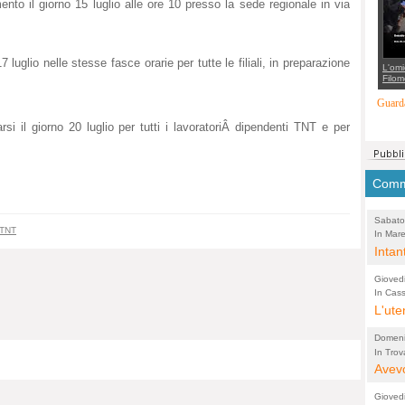
imento il giorno 15 luglio alle ore 10 presso la sede regionale in via
suppo
regia
luglio nelle stesse fasce orarie per tutte le filiali, in preparazione
L'omi
Filom
Maran
carab
Guarda
marit
più a
arsi il giorno 20 luglio per tutti i lavoratoriÂ dipendenti TNT e per
di...
Comme
Sabato
TNT
In Mare
(Lucian
comunal
Intan
Tonello
guida
Gioved
l'acq
In Cass
Pio X
L'ute
Acque
perco
Domeni
In Trov
(Lucian
bretell
Avevo
molto
Gioved