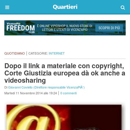
|
QUOTIDIANO
CATEGORIE:
INTERNET
Dopo il link a materiale con copyright,
Corte Giustizia europea dà ok anche a
videosharing
Di
Giovanni Coviello (Direttore responsabile VicenzaPiÃ¹)
|
Martedi 11 Novembre 2014 alle 19:24
0 commenti