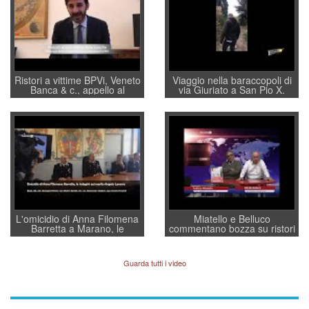
Ristori a vittime BPVi, Veneto
Viaggio nella baraccopoli di
Banca & c., appello al
via Giuriato a San Pio X.
sottosegretario Alessio
Vicenza ai Vicentini: “faremo
Villarosa: per mettere ordine
un regalo di Natale ai
convochi con Di Maio CNCU
residenti”
a supporto della cabina di
regia al Mef
L'omicidio di Anna Filomena
Miatello e Belluco
Barretta a Marano, le
commentano bozza su ristori
indagini dei carabinieri di
BPVi e Veneto Banca
Vicenza sul marito Angelo
Lavarra: più avvincenti di
Guarda tutti i video
quelle di... Barbara D'Urso