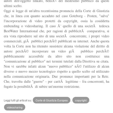
autori dell'oggetto linkato, bensÃ¬ del medesimo pubblico da questi
ultimi scelto.
Oggi si legge di un'altra recentissima pronuncia della Corte di Giustizia
che, in linea con quanto accaduto nel caso Goteborg - Posten, "salva"
l'incorporazione di video protetti da copyright, ossia la cosiddetta
embending o videosharing. Il caso Ã¨ quello di una societÃ tedesca
BestWater International che, per ragioni di pubblicitÃ comparativa, si
era vista riprodurre sul sito di una societÃ concorrente, i propri video
commerciali, giÃ pubblici perchÃ© pubblicati su internet. Anche questa
volta la Corte non ha ritenuto sussistere alcuna violazione del diritto di
autore perchÃ© incorporare un video giÃ pubblico perchÃ©
pubblicamente accessibile da altro sito non costituisce una
"comunicazione al pubblico" nei termini tutelati dalla Direttiva su citata.
Non vi sarebbe infatti alcun "nuovo pubblico" nÃ© l'utilizzo di alcun
diverso e nuovo mezzo tecnologico rispetto a quello scelto ed utilizzato
nella comunicazione originaria. Due pronunce importanti per la Rete.
Che, travolta dalle "guerre" - per caritÃ legittime - fra concorrenti, ha
fugato la possibilitÃ di subire un'enorme restrizione.
Leggi tutti gli articoli su:
Corte di Giustizia Europea
,
copyright
,
videosharing