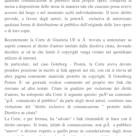
qualsiasi comunicazione al pubblico delle proprie opere, compresa la
messa a disposizione delle stesse in maniera tale che ciascuno possa avervi
accesso dal luogo e nel momento scelti individualmente. Il terzo diritto
prevede, a favore degli autori, la potestÃ esclusiva di autorizzare
qualsiasi forma di distribuzione al pubblico dell'originale delle loro opere
o di loro copie.
Recentemente la Corte di Giustizia UE si Ã¨ trovata a sentenziare su
aspetti connessi al diritto d'autore tutelato dalla direttiva citata, dovendo
decidere se ed in che limiti il copyright venga violato nel quotidiano
utilizzo di internet.
In particolare, nel caso Goteborg - Posten, la Corte aveva dovuto
prendere posizione in merito ai link apposti nei siti, con cui si rinvia ad
altra pagina contenente materiale protetto da copyright. Il Gotenborg
Posten Ã¨ un giornale svedese contenente sul proprio sito link che
rinviano ad altre testate. Citato in giudizio per violazione dei diritti
d'autore, ha sottoposto alla Corte il seguente quesito: puÃ² un contenuto
"giÃ comunicato al pubblico" da parte degli stessi autori, costituire una
violazione del "diritto esclusivo di comunicazione " protetto dalla
Direttiva su citata?
La Corte, e per fortuna, ha "salvato" i link ritenendoli in linea con il
diritto europeo. Si tratta, infatti di comunicazione, non giÃ a pubblico
"nuovo" o diverso rispetto a quello preso in considerazione dagli stessi