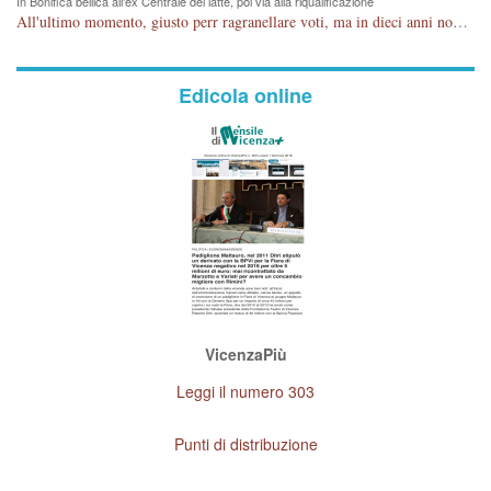
In Bonifica bellica all'ex Centrale del latte, poi via alla riqualificazione
All'ultimo momento, giusto perr ragranellare voti, ma in dieci anni non si poteva fare prima?
Edicola online
VicenzaPiù
Leggi il numero 303
Punti di distribuzione