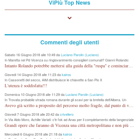
ViPiù Top News
Commenti degli utenti
Sabato 16 Giugno 2018 alle 10:49 da
Luciano Parolin (Luciano)
In Maretta nel Pd Vicenza su ringiovanimento consiglieri comunali? Gianni Rolando:
"non mi dimetto". Angelo Tonello: "va bene così"
Intanto Rolando potrebbe mettersi alla guida della "ruspa" e cominciare a scavare l'acqua alle Maddalene, con tanti Auguri di Acque Vicentine, magari deviando il percorso della Bretella. Amen.
Giovedi 14 Giugno 2018 alle 11:23 da
kairos
In Cassonetti del secco, AIM distribuisce le chiavette a San Pio X
L'utenza è soddisfatta!!!
Domenica 10 Giugno 2018 alle 11:29 da
Luciano Parolin (Luciano)
In Trovata probabile strada romana durante gli scavi per la bretella dell'Albera. Un
nuovo stop?
Avevo già scritto a proposito del percorso molto fragile, dal punto di vista archeologico. La zona è sicuramente ricca di testimonianze religiose, con insediamenti abitativi, vedi l'acquedotto romano di Lobbia. Spero, che risorgive della Seriola, non subiscano danni.
Giovedi 7 Giugno 2018 alle 20:42 da
crivellero
In Via Aldo Moro, Achille Variati: c'è l'ok ad Anas per il completamento della tangenziale
Grandi opere che faranno di Vicenza una città metropolitana e non più provinciale soffocata dal rumore dal traffico e smog concentrato in 6 vie cittadine. complimenti
Mercoledi 6 Giugno 2018 alle 21:18 da
kairos