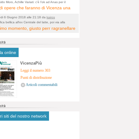
ologico. La zona è sicuramente ricca
ldo Moro, Achille Variati: c'è l'ok ad Anas per il
tamento della tangenziale
i opere che faranno di Vicenza una
stimonianze religiose, con insediamenti
 metropolitana e non più provinciale
tivi, vedi l'acquedotto romano di
edi 6 Giugno 2018 alle 21:18 da
kairos
cata dal rumore dal traffico e smog
a. Spero, che risorgive della Seriola,
ica bellica all'ex Centrale del latte, poi via alla
icazione
ltimo momento, giusto perr ragranellare
ntrato in 6 vie cittadine. complimenti
ubiscano danni.
 ma in dieci anni non si poteva fare
a?
la online
VicenzaPiù
Leggi il numero 303
Punti di distribuzione
Articoli commentabili
tri siti del nostro network