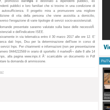
7
, promosso dall'
Inps
e destinato a dipendenti pubblici, ex
ndenti pubblici e loro familiari che si trovino in una condizione di
 autosufficienza. Il progetto mira a promuovere una migliore
dizione di vita della persona che viene assistita a domicilio,
averso l'erogazione di varie tipologie di servizi socio-assistenziali.
domande presentate saranno valutate sulla base delle necessitÃ
stenziali e dell'indicatore ISEE.
vamente in via telematica entro il 30 marzo 2017 alle ore 12. E'
banca dati Inps, Dsu per la determinazione dell'Isee in corso di
i servizi Inps. Per chiarimenti e informazioni (non per presentazione
mero 0444222569 in orario di sportello: il martedÃ¬ dalle 8 alle 14
'Inps, alla pagina www.inps.it Ã¨ scaricabile un documento in Pdf
PiùT
entare la domanda di ammissione.
017
Risto
Venet
appel
Aless
mette
con 