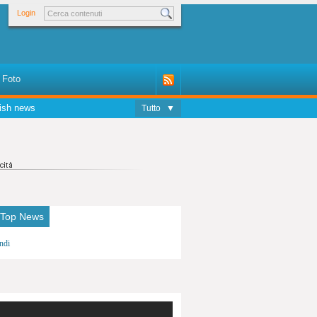
Login
Foto
ish news
Tutto
▼
 Top News
ndi