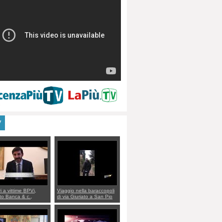
V
ri a vittime BPVi,
Viaggio nella baraccopoli
o Banca & c.,
di via Giuriato a San Pio
lo al sottosegretario
X. Vicenza ai Vicentini:
io Villarosa: per
“faremo un regalo di
re ordine convochi
Natale ai residenti”
Di Maio CNCU a