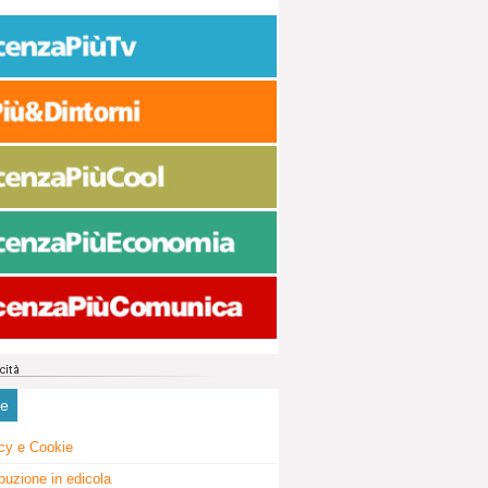
ne
cy e Cookie
ibuzione in edicola