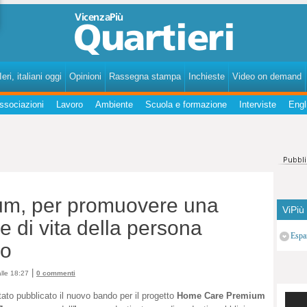
VicenzaPiùQuartieri - Notizie, fatti, curiosità, personaggi, storie dei quartieri di Vicenza.
eri, italiani oggi
Opinioni
Rassegna stampa
Inchieste
Video on demand
ssociazioni
Lavoro
Ambiente
Scuola e formazione
Interviste
Engl
m, per promuovere una
ViPiù
e di vita della persona
Espa
io
|
lle 18:27
0 commenti
tato pubblicato il nuovo bando per il progetto
Home Care Premium