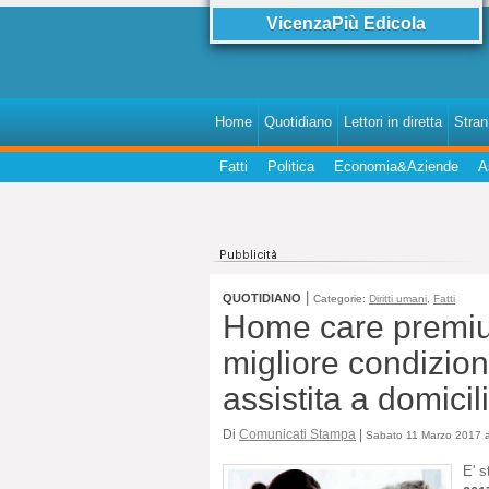
VicenzaPiù Edicola
Home
Quotidiano
Lettori in diretta
StranI
Fatti
Politica
Economia&Aziende
A
|
QUOTIDIANO
Categorie:
Diritti umani
,
Fatti
Home care premiu
migliore condizion
assistita a domicil
Di
Comunicati Stampa
|
Sabato 11 Marzo 2017 a
E' s