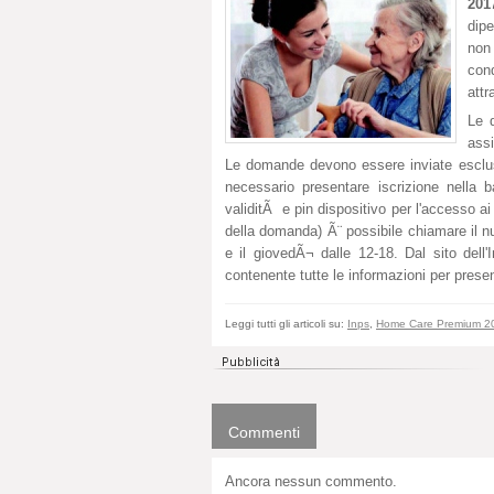
201
dipe
non
con
attr
Le 
assi
Le domande devono essere inviate esclusi
necessario presentare iscrizione nella 
validitÃ e pin dispositivo per l'accesso a
della domanda) Ã¨ possibile chiamare il nu
e il giovedÃ¬ dalle 12-18. Dal sito dell
contenente tutte le informazioni per pres
Leggi tutti gli articoli su:
Inps
,
Home Care Premium 2
Commenti
Ancora nessun commento.