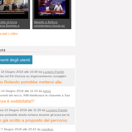
rto della cabina di
 al Mef
cidio di Anna
Miatello e Belluco
ena Barretta a
commentano bozza su
o, le indagini dei
ristori BPVi e Veneto
inieri di Vicenza sul
Banca
 tutti i video
o Angelo Lavarra:
vvincenti di quelle
 Barbara D'Urso
nti degli utenti
 16 Giugno 2018 alle 10:49 da
Luciano Parolin
tta nel Pd Vicenza su ringiovanimento consiglieri
o)
i? Gianni Rolando: "non mi dimetto". Angelo
to Rolando potrebbe mettersi alla
: "va bene così"
 della "ruspa" e cominciare a scavare
i 14 Giugno 2018 alle 11:23 da
kairos
ua alle Maddalene, con tanti Auguri di
onetti del secco, AIM distribuisce le chiavette a San
nza è soddisfatta!!!
 Vicentine, magari deviando il
rso della Bretella. Amen.
ca 10 Giugno 2018 alle 11:29 da
Luciano Parolin
ata probabile strada romana durante gli scavi per la
o)
a dell'Albera. Un nuovo stop?
 già scritto a proposito del percorso
 fragile, dal punto di vista
i 7 Giugno 2018 alle 20:42 da
crivellero