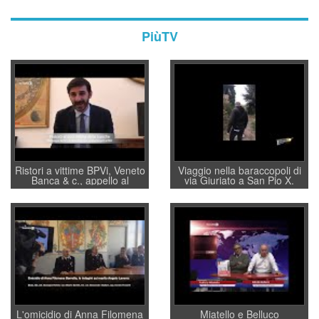
PiùTV
Ristori a vittime BPVi, Veneto
Viaggio nella baraccopoli di
Banca & c., appello al
via Giuriato a San Pio X.
sottosegretario Alessio
Vicenza ai Vicentini: “faremo
Villarosa: per mettere ordine
un regalo di Natale ai
convochi con Di Maio CNCU
residenti”
a supporto della cabina di
regia al Mef
L'omicidio di Anna Filomena
Miatello e Belluco