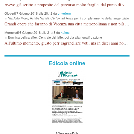
nuovo stop?
Avevo già scritto a proposito del percorso molto fragile, dal punto di vista archeologico. La zona è sicuramente ricca di testimonianze religiose, con insediamenti abitativi, vedi l'acquedotto romano di Lobbia. Spero, che risorgive della Seriola, non subiscano danni.
Giovedi 7 Giugno 2018 alle 20:42 da
crivellero
In Via Aldo Moro, Achille Variati: c'è l'ok ad Anas per il completamento della tangenziale
Grandi opere che faranno di Vicenza una città metropolitana e non più provinciale soffocata dal rumore dal traffico e smog concentrato in 6 vie cittadine. complimenti
Mercoledi 6 Giugno 2018 alle 21:18 da
kairos
In Bonifica bellica all'ex Centrale del latte, poi via alla riqualificazione
All'ultimo momento, giusto perr ragranellare voti, ma in dieci anni non si poteva fare prima?
Edicola online
VicenzaPiù