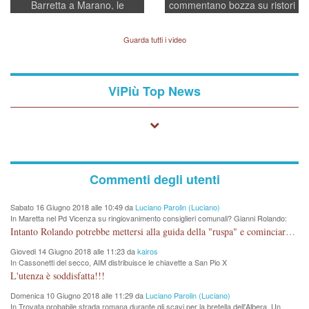
Barretta a Marano, le
commentano bozza su ristori
indagini dei carabinieri di
BPVi e Veneto Banca
Vicenza sul marito Angelo
Lavarra: più avvincenti di
Guarda tutti i video
quelle di... Barbara D'Urso
ViPiù Top News
Commenti degli utenti
Sabato 16 Giugno 2018 alle 10:49 da
Luciano Parolin (Luciano)
In Maretta nel Pd Vicenza su ringiovanimento consiglieri comunali? Gianni Rolando:
"non mi dimetto". Angelo Tonello: "va bene così"
Intanto Rolando potrebbe mettersi alla guida della "ruspa" e cominciare a scavare l'acqua alle Maddalene, con tanti Auguri di Acque Vicentine, magari deviando il percorso della Bretella. Amen.
Giovedi 14 Giugno 2018 alle 11:23 da
kairos
In Cassonetti del secco, AIM distribuisce le chiavette a San Pio X
L'utenza è soddisfatta!!!
Domenica 10 Giugno 2018 alle 11:29 da
Luciano Parolin (Luciano)
In Trovata probabile strada romana durante gli scavi per la bretella dell'Albera. Un