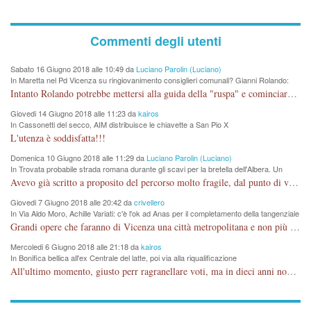
Commenti degli utenti
Sabato 16 Giugno 2018 alle 10:49 da
Luciano Parolin (Luciano)
In Maretta nel Pd Vicenza su ringiovanimento consiglieri comunali? Gianni Rolando:
"non mi dimetto". Angelo Tonello: "va bene così"
Intanto Rolando potrebbe mettersi alla guida della "ruspa" e cominciare a scavare l'acqua alle Maddalene, con tanti Auguri di Acque Vicentine, magari deviando il percorso della Bretella. Amen.
Giovedi 14 Giugno 2018 alle 11:23 da
kairos
In Cassonetti del secco, AIM distribuisce le chiavette a San Pio X
L'utenza è soddisfatta!!!
Domenica 10 Giugno 2018 alle 11:29 da
Luciano Parolin (Luciano)
In Trovata probabile strada romana durante gli scavi per la bretella dell'Albera. Un
nuovo stop?
Avevo già scritto a proposito del percorso molto fragile, dal punto di vista archeologico. La zona è sicuramente ricca di testimonianze religiose, con insediamenti abitativi, vedi l'acquedotto romano di Lobbia. Spero, che risorgive della Seriola, non subiscano danni.
Giovedi 7 Giugno 2018 alle 20:42 da
crivellero
In Via Aldo Moro, Achille Variati: c'è l'ok ad Anas per il completamento della tangenziale
Grandi opere che faranno di Vicenza una città metropolitana e non più provinciale soffocata dal rumore dal traffico e smog concentrato in 6 vie cittadine. complimenti
Mercoledi 6 Giugno 2018 alle 21:18 da
kairos
In Bonifica bellica all'ex Centrale del latte, poi via alla riqualificazione
All'ultimo momento, giusto perr ragranellare voti, ma in dieci anni non si poteva fare prima?