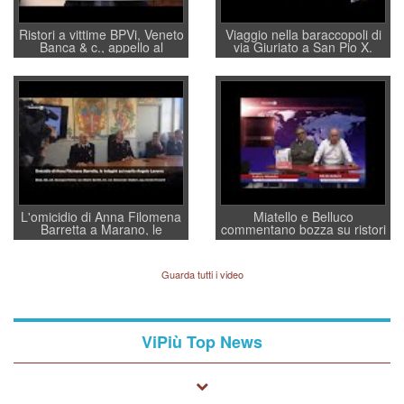
Ristori a vittime BPVi, Veneto
Viaggio nella baraccopoli di
Banca & c., appello al
via Giuriato a San Pio X.
sottosegretario Alessio
Vicenza ai Vicentini: “faremo
Villarosa: per mettere ordine
un regalo di Natale ai
convochi con Di Maio CNCU
residenti”
a supporto della cabina di
regia al Mef
L'omicidio di Anna Filomena
Miatello e Belluco
Barretta a Marano, le
commentano bozza su ristori
indagini dei carabinieri di
BPVi e Veneto Banca
Vicenza sul marito Angelo
Lavarra: più avvincenti di
Guarda tutti i video
quelle di... Barbara D'Urso
ViPiù Top News