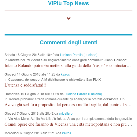
ViPiù Top News
Commenti degli utenti
Sabato 16 Giugno 2018 alle 10:49 da
Luciano Parolin (Luciano)
In Maretta nel Pd Vicenza su ringiovanimento consiglieri comunali? Gianni Rolando:
"non mi dimetto". Angelo Tonello: "va bene così"
Intanto Rolando potrebbe mettersi alla guida della "ruspa" e cominciare a scavare l'acqua alle Maddalene, con tanti Auguri di Acque Vicentine, magari deviando il percorso della Bretella. Amen.
Giovedi 14 Giugno 2018 alle 11:23 da
kairos
In Cassonetti del secco, AIM distribuisce le chiavette a San Pio X
L'utenza è soddisfatta!!!
Domenica 10 Giugno 2018 alle 11:29 da
Luciano Parolin (Luciano)
In Trovata probabile strada romana durante gli scavi per la bretella dell'Albera. Un
nuovo stop?
Avevo già scritto a proposito del percorso molto fragile, dal punto di vista archeologico. La zona è sicuramente ricca di testimonianze religiose, con insediamenti abitativi, vedi l'acquedotto romano di Lobbia. Spero, che risorgive della Seriola, non subiscano danni.
Giovedi 7 Giugno 2018 alle 20:42 da
crivellero
In Via Aldo Moro, Achille Variati: c'è l'ok ad Anas per il completamento della tangenziale
Grandi opere che faranno di Vicenza una città metropolitana e non più provinciale soffocata dal rumore dal traffico e smog concentrato in 6 vie cittadine. complimenti
Mercoledi 6 Giugno 2018 alle 21:18 da
kairos