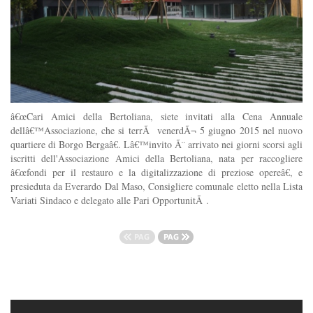
â€œCari Amici della Bertoliana, siete invitati alla Cena Annuale
dellâ€™Associazione, che si terrÃ venerdÃ¬ 5 giugno 2015 nel nuovo
quartiere di Borgo Bergaâ€. Lâ€™invito Ã¨ arrivato nei giorni scorsi agli
iscritti dell'Associazione Amici della Bertoliana, nata per raccogliere
â€œfondi per il restauro e la digitalizzazione di preziose opereâ€, e
presieduta da Everardo Dal Maso, Consigliere comunale eletto nella Lista
Variati Sindaco e delegato alle Pari OpportunitÃ .