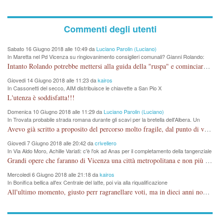
Commenti degli utenti
Sabato 16 Giugno 2018 alle 10:49 da
Luciano Parolin (Luciano)
In Maretta nel Pd Vicenza su ringiovanimento consiglieri comunali? Gianni Rolando:
"non mi dimetto". Angelo Tonello: "va bene così"
Intanto Rolando potrebbe mettersi alla guida della "ruspa" e cominciare a scavare l'acqua alle Maddalene, con tanti Auguri di Acque Vicentine, magari deviando il percorso della Bretella. Amen.
Giovedi 14 Giugno 2018 alle 11:23 da
kairos
In Cassonetti del secco, AIM distribuisce le chiavette a San Pio X
L'utenza è soddisfatta!!!
Domenica 10 Giugno 2018 alle 11:29 da
Luciano Parolin (Luciano)
In Trovata probabile strada romana durante gli scavi per la bretella dell'Albera. Un
nuovo stop?
Avevo già scritto a proposito del percorso molto fragile, dal punto di vista archeologico. La zona è sicuramente ricca di testimonianze religiose, con insediamenti abitativi, vedi l'acquedotto romano di Lobbia. Spero, che risorgive della Seriola, non subiscano danni.
Giovedi 7 Giugno 2018 alle 20:42 da
crivellero
In Via Aldo Moro, Achille Variati: c'è l'ok ad Anas per il completamento della tangenziale
Grandi opere che faranno di Vicenza una città metropolitana e non più provinciale soffocata dal rumore dal traffico e smog concentrato in 6 vie cittadine. complimenti
Mercoledi 6 Giugno 2018 alle 21:18 da
kairos
In Bonifica bellica all'ex Centrale del latte, poi via alla riqualificazione
All'ultimo momento, giusto perr ragranellare voti, ma in dieci anni non si poteva fare prima?