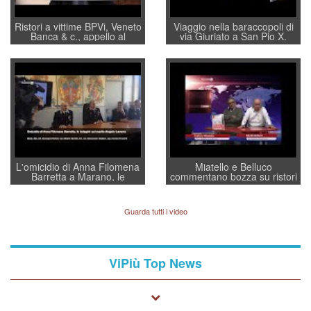
Ristori a vittime BPVi, Veneto
Viaggio nella baraccopoli di
Banca & c., appello al
via Giuriato a San Pio X.
sottosegretario Alessio
Vicenza ai Vicentini: “faremo
Villarosa: per mettere ordine
un regalo di Natale ai
convochi con Di Maio CNCU
residenti”
a supporto della cabina di
regia al Mef
L'omicidio di Anna Filomena
Miatello e Belluco
Barretta a Marano, le
commentano bozza su ristori
indagini dei carabinieri di
BPVi e Veneto Banca
Vicenza sul marito Angelo
Lavarra: più avvincenti di
Guarda tutti i video
quelle di... Barbara D'Urso
ViPiù Top News