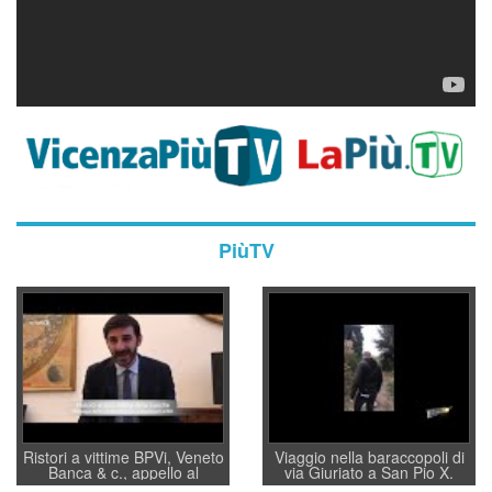
PiùTV
Ristori a vittime BPVi, Veneto
Viaggio nella baraccopoli di
Banca & c., appello al
via Giuriato a San Pio X.
sottosegretario Alessio
Vicenza ai Vicentini: “faremo