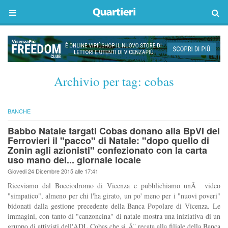
Archivio per tag:
cobas
BANCHE
Babbo Natale targati Cobas donano alla BpVI dei
Ferrovieri il "pacco" di Natale: "dopo quello di
Zonin agli azionisti" confezionato con la carta
uso mano del... giornale locale
Giovedi 24 Dicembre 2015 alle 17:41
Riceviamo dal Bocciodromo di Vicenza e pubblichiamo unÂ video
"simpatico", almeno per chi l'ha girato, un po' meno per i "nuovi poveri"
bidonati dalla gestione precedente della Banca Popolare di Vicenza. Le
immagini, con tanto di "canzoncina" di natale mostra una iniziativa di un
gruppo di attivisti dell'ADL Cobas che si Ã¨ recata alla filiale della Banca