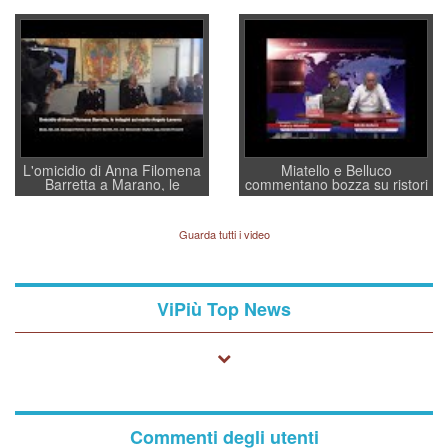
Villarosa: per mettere ordine
un regalo di Natale ai
convochi con Di Maio CNCU
residenti”
a supporto della cabina di
regia al Mef
L'omicidio di Anna Filomena
Miatello e Belluco
Barretta a Marano, le
commentano bozza su ristori
indagini dei carabinieri di
BPVi e Veneto Banca
Vicenza sul marito Angelo
Lavarra: più avvincenti di
Guarda tutti i video
quelle di... Barbara D'Urso
ViPiù Top News
Commenti degli utenti