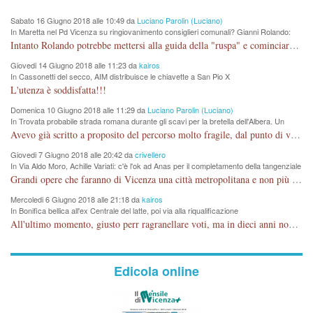
Sabato 16 Giugno 2018 alle 10:49 da
Luciano Parolin (Luciano)
In Maretta nel Pd Vicenza su ringiovanimento consiglieri comunali? Gianni Rolando:
"non mi dimetto". Angelo Tonello: "va bene così"
Intanto Rolando potrebbe mettersi alla guida della "ruspa" e cominciare a scavare l'acqua alle Maddalene, con tanti Auguri di Acque Vicentine, magari deviando il percorso della Bretella. Amen.
Giovedi 14 Giugno 2018 alle 11:23 da
kairos
In Cassonetti del secco, AIM distribuisce le chiavette a San Pio X
L'utenza è soddisfatta!!!
Domenica 10 Giugno 2018 alle 11:29 da
Luciano Parolin (Luciano)
In Trovata probabile strada romana durante gli scavi per la bretella dell'Albera. Un
nuovo stop?
Avevo già scritto a proposito del percorso molto fragile, dal punto di vista archeologico. La zona è sicuramente ricca di testimonianze religiose, con insediamenti abitativi, vedi l'acquedotto romano di Lobbia. Spero, che risorgive della Seriola, non subiscano danni.
Giovedi 7 Giugno 2018 alle 20:42 da
crivellero
In Via Aldo Moro, Achille Variati: c'è l'ok ad Anas per il completamento della tangenziale
Grandi opere che faranno di Vicenza una città metropolitana e non più provinciale soffocata dal rumore dal traffico e smog concentrato in 6 vie cittadine. complimenti
Mercoledi 6 Giugno 2018 alle 21:18 da
kairos
In Bonifica bellica all'ex Centrale del latte, poi via alla riqualificazione
All'ultimo momento, giusto perr ragranellare voti, ma in dieci anni non si poteva fare prima?
Edicola online