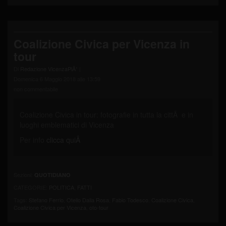
Coalizione Civica per Vicenza in
tour
Di
Redazione VicenzaPiÃ¹
|
Domenica 6 Maggio 2018 alle 13:59
non commentabile
Coalizione Civica in tour: fotografie in tutta la cittÃ e in
luoghi emblematici di Vicenza
Per info
clicca quiÂ
Sezioni:
QUOTIDIANO
CATEGORIE:
POLITICA
,
FATTI
Tags:
Stefano Ferrio
,
Otello Dalla Rosa
,
Fabio Todesco
,
Coalizione Civica
,
Coalizione Civica per Vicenza
,
oto-tour