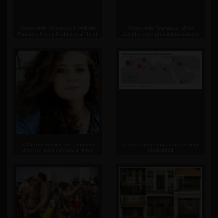
Sagra della Sopressa di Valli del
Sagra della Sopressa: Mirko
Pasubio: trionfa Stefanino a ”Tu sì
Zanetti re del prestigioso salume
che Valli”
"fatto in casa"
Il Clan dei Tamimi: un "racconto
Israele: legge sullo stato-nazione
diverso" sulla vicenda di Ahed
degli ebrei!
Tamini