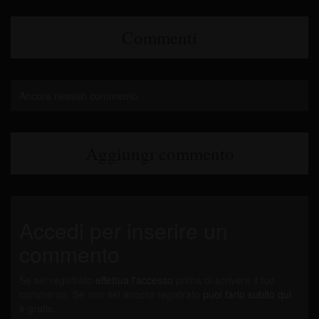
Commenti
Ancora nessun commento.
Aggiungi commento
Accedi per inserire un
commento
Se sei registrato
effettua l'accesso
prima di scrivere il tuo
commento. Se non sei ancora registrato
puoi farlo subito qui
,
è gratis.