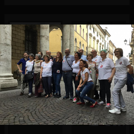
Distretto del Valpolicella martoriato
Sagra della Sopressa di Valli del
dal maltempo
Pasubio: gli ospiti