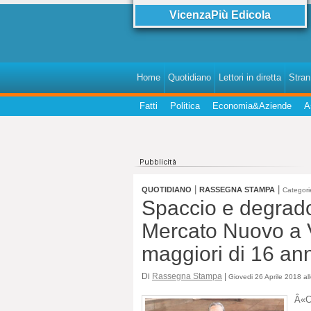
VicenzaPiù Edicola
Home
Quotidiano
Lettori in diretta
StranI
Fatti
Politica
Economia&Aziende
A
|
|
QUOTIDIANO
RASSEGNA STAMPA
Categori
Spaccio e degrado,
Mercato Nuovo a V
maggiori di 16 ann
Di
Rassegna Stampa
|
Giovedi 26 Aprile 2018 al
Â«C