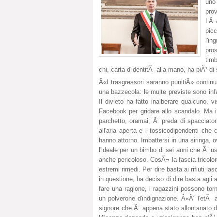
uno
pro
LÃ¬
picc
l'i
pro
timb
chi, carta d'identitÃ alla mano, ha piÃ¹ d
Â«I trasgressori saranno punitiÂ» continua
una bazzecola: le multe previste sono in
Il divieto ha fatto inalberare qualcuno, v
Facebook per gridare allo scandalo. Ma i
parchetto, oramai, Ã¨ preda di spacciator
all'aria aperta e i tossicodipendenti ch
hanno attorno. Imbattersi in una siringa, 
l'ideale per un bimbo di sei anni che Ã¨ us
anche pericoloso. CosÃ¬ la fascia tricolo
estremi rimedi. Per dire basta ai rifiuti las
in questione, ha deciso di dire basta agli a
fare una ragione, i ragazzini possono torn
un polverone d'indignazione. Â«Ãˆ l'etÃ a
signore che Ã¨ appena stato allontanato d