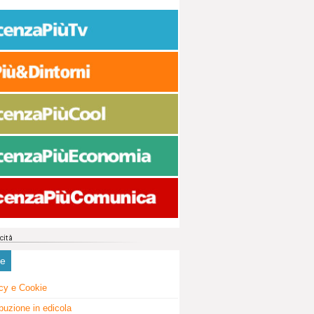
ne
cy e Cookie
ibuzione in edicola