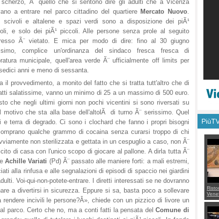
 scherzo, Ã¨ quello che si sentono dire gli adulti che a Vicenza
vano a entrare nel parco cittadino del quartiere
Mercato Nuovo
.
 scivoli e altalene e spazi verdi sono a disposizione dei piÃ¹
oli, e solo dei piÃ¹ piccoli. Alle persone senza prole al seguito
ngresso Ã¨ vietato. E mica per modo di dire: fino al 30 giugno
ssimo, complice un'ordinanza del sindaco fresca fresca di
ratura municipale, quell'area verde Ã¨ ufficialmente off limits per
i sedici anni e meno di sessanta.
 il provvedimento, a monito del fatto che si tratta tutt'altro che di
fatti salatissime, vanno un minimo di 25 a un massimo di 500 euro.
isto che negli ultimi giorni non pochi vicentini si sono riversati su
l motivo che sta alla base dell'altolÃ di turno Ã¨ serissimo. Quel
PiùT
i e terra di degrado. Ci sono i clochard che fanno i propri bisogni
e comprano qualche grammo di cocaina senza curarsi troppo di chi
ovviamente non sterilizzata e gettata in un cespuglio a caso, non Ã¨
cito di casa con l'unico scopo di giocare al pallone. A dirla tutta Ã¨
re
Achille Variati
(Pd) Ã¨ passato alle maniere forti: a mali estremi,
ciati alla rinfusa e alle segnalazioni di episodi di spaccio nei giardini
dulti. Voi-qui-non-potete-entrare. I diretti interessati se ne dovranno
Risto
are a divertirsi in sicurezza. Eppure si sa, basta poco a sollevare
Venet
 rendere incivili le persone?Â», chiede con un pizzico di livore un
appel
Aless
al parco. Certo che no, ma a conti fatti la pensata del
Comune di
mette
con 