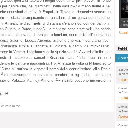
ande: quella di tutelare i luoghi destinati ai piÃ¹ piccoli. In fondo
suppo
per capire che, nei giardinetti, nelle oasi piÃ¹ o meno fiorite e nei
regia
li che occasioni di relax. A Empoli, in Toscana, domenica scorsa un
entre si stava arrampicando su un albero di un parco comunale nel
L'omi
h. A neanche dieci metri di distanza c'erano i dondoli dei bambini.
Filom
Maran
a San Giusto, a Roma, lunedÃ¬ le manette sono state sei: una banda
carab
Guarda
tinato allo svago di famiglie e bambini, sono finiti nell'operazione
marit
più a
ra: Salerno, Lucca, Ancona. Giardino che vai, incuria che trovi.
di...
rdinanza simile si abbatte su giostre e campi da mini-basket.
e in Veneto: i vigilantes dello spazio verde "Azzurri d'Italia" per
te di accesso ai cancelli. Risultato: l'area "adulti-free" in poco
Comme
dentro le partite a nascondino. Poi Ã¨ stata la volta di Milano, sotto
15 ma Ã¨ tutt'ora in vigore: il parco della centralissima Villa Reale
Sabato
In Mare
(Lucian
 Â«esclusivamente riservato ai bambini, e agli adulti se in loro
comunal
Intan
sito di Palazzo Marino). Almeno lÃ¬ i bimbi possono rincorrersi in
Tonello
guida
Gioved
l'acq
In Cass
tti)
Â
Pio X
L'ute
Acque
perco
,
Mercato Nuovo
Domeni
In Trov
(Lucian
bretell
Avevo
molto
Gioved