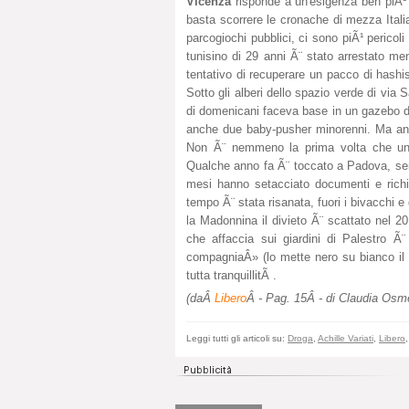
Vicenza
risponde a un'esigenza ben piÃ¹ gr
basta scorrere le cronache di mezza Italia 
parcogiochi pubblici, ci sono piÃ¹ perico
tunisino di 29 anni Ã¨ stato arrestato m
tentativo di recuperare un pacco di hashis
Sotto gli alberi dello spazio verde di vi
di domenicani faceva base in un gazebo des
anche due baby-pusher minorenni. Ma anco
Non Ã¨ nemmeno la prima volta che un'o
Qualche anno fa Ã¨ toccato a Padova, sempr
mesi hanno setacciato documenti e richies
tempo Ã¨ stata risanata, fuori i bivacchi e 
la Madonnina il divieto Ã¨ scattato nel 20
che affaccia sui giardini di Palestro Ã¨
compagniaÂ» (lo mette nero su bianco il 
tutta tranquillitÃ .
(daÂ
Libero
Â - Pag. 15
Â - di Claudia Osme
Leggi tutti gli articoli su:
Droga
,
Achille Variati
,
Libero