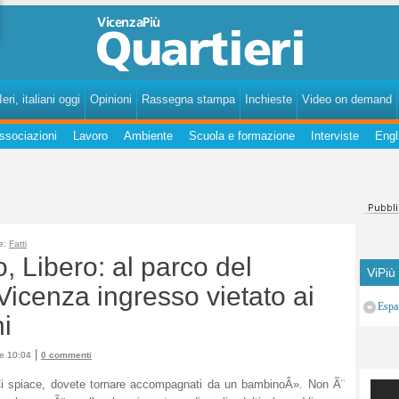
VicenzaPiùQuartieri - Notizie, fatti, curiosità, personaggi, storie dei quartieri di Vicenza.
eri, italiani oggi
Opinioni
Rassegna stampa
Inchieste
Video on demand
ssociazioni
Lavoro
Ambiente
Scuola e formazione
Interviste
Engl
e:
Fatti
 Libero: al parco del
ViPiù
icenza ingresso vietato ai
Espa
i
|
le 10:04
0 commenti
i spiace, dovete tornare accompagnati da un bambinoÂ». Non Ã¨