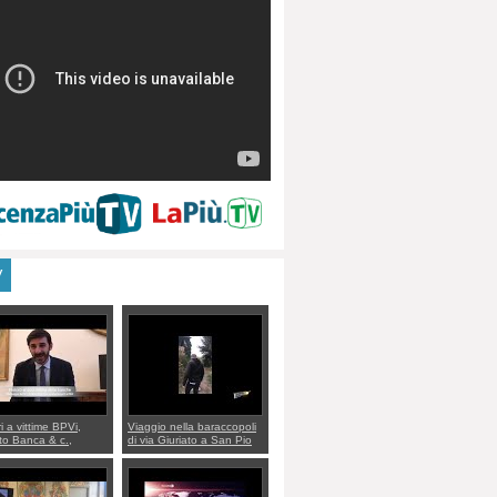
V
ri a vittime BPVi,
Viaggio nella baraccopoli
o Banca & c.,
di via Giuriato a San Pio
lo al sottosegretario
X. Vicenza ai Vicentini:
io Villarosa: per
“faremo un regalo di
re ordine convochi
Natale ai residenti”
Di Maio CNCU a