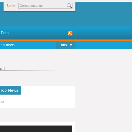
Login
Foto
ish news
Tutto
▼
 Top News
ndi