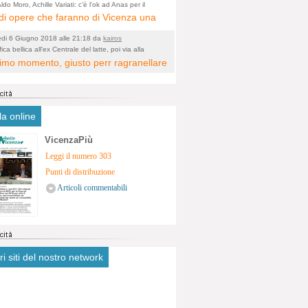
ologico. La zona è sicuramente ricca
ldo Moro, Achille Variati: c'è l'ok ad Anas per il
tamento della tangenziale
i opere che faranno di Vicenza una
stimonianze religiose, con insediamenti
 metropolitana e non più provinciale
tivi, vedi l'acquedotto romano di
edi 6 Giugno 2018 alle 21:18 da
kairos
cata dal rumore dal traffico e smog
a. Spero, che risorgive della Seriola,
ica bellica all'ex Centrale del latte, poi via alla
icazione
ltimo momento, giusto perr ragranellare
ntrato in 6 vie cittadine. complimenti
ubiscano danni.
 ma in dieci anni non si poteva fare
a?
la online
VicenzaPiù
Leggi il numero 303
Punti di distribuzione
Articoli commentabili
tri siti del nostro network