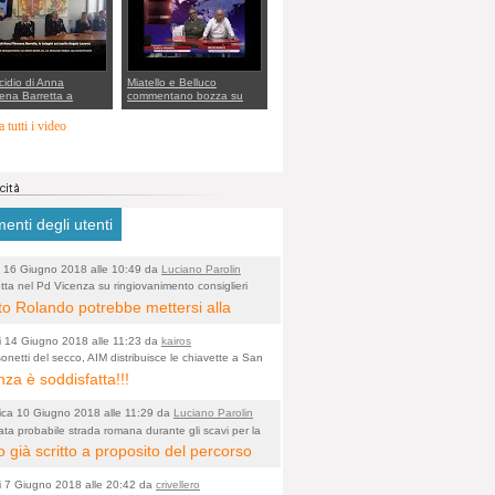
rto della cabina di
 al Mef
cidio di Anna
Miatello e Belluco
ena Barretta a
commentano bozza su
o, le indagini dei
ristori BPVi e Veneto
inieri di Vicenza sul
Banca
 tutti i video
o Angelo Lavarra:
vvincenti di quelle
 Barbara D'Urso
nti degli utenti
 16 Giugno 2018 alle 10:49 da
Luciano Parolin
tta nel Pd Vicenza su ringiovanimento consiglieri
o)
i? Gianni Rolando: "non mi dimetto". Angelo
to Rolando potrebbe mettersi alla
: "va bene così"
 della "ruspa" e cominciare a scavare
i 14 Giugno 2018 alle 11:23 da
kairos
ua alle Maddalene, con tanti Auguri di
onetti del secco, AIM distribuisce le chiavette a San
nza è soddisfatta!!!
 Vicentine, magari deviando il
rso della Bretella. Amen.
ca 10 Giugno 2018 alle 11:29 da
Luciano Parolin
ata probabile strada romana durante gli scavi per la
o)
a dell'Albera. Un nuovo stop?
 già scritto a proposito del percorso
 fragile, dal punto di vista
i 7 Giugno 2018 alle 20:42 da
crivellero