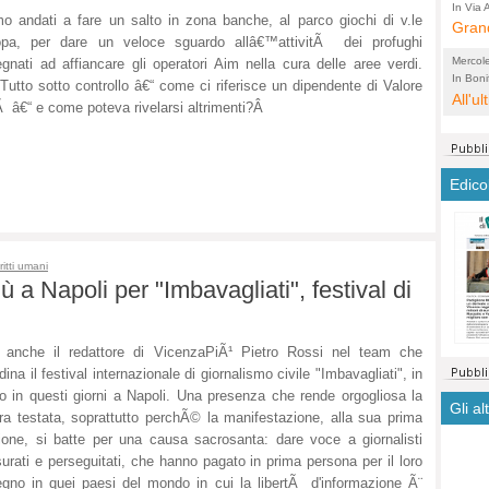
arche
In Via A
o andati a fare un salto in zona banche, al parco giochi di v.le
comple
Grand
di te
opa, per dare un veloce sguardo allâ€™attivitÃ dei profughi
città
abita
Mercol
gnati ad affiancare gli operatori Aim nella cura delle aree verdi.
soffo
Lobbi
In Bonif
utto sotto controllo â€“ come ci riferisce un dipendente di Valore
riqualif
All'u
conce
non s
Ã â€“ e come poteva rivelarsi altrimenti?
Â
voti,
prim
Edico
ritti umani
 a Napoli per "Imbavagliati", festival di
 anche il redattore di VicenzaPiÃ¹ Pietro Rossi nel team che
dina il festival internazionale di giornalismo civile "Imbavagliati", in
o in questi giorni a Napoli. Una presenza che rende orgogliosa la
Gli al
ra testata, soprattutto perchÃ© la manifestazione, alla sua prima
ione, si batte per una causa sacrosanta: dare voce a giornalisti
urati e perseguitati, che hanno pagato in prima persona per il loro
gno in quei paesi del mondo in cui la libertÃ d'informazione Ã¨