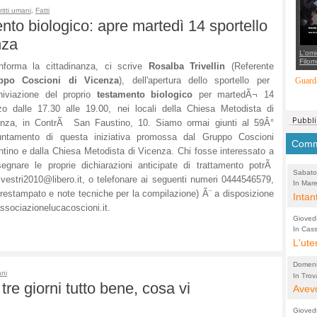
suppo
ritti umani
,
Fatti
regia
nto biologico: apre martedì 14 sportello
nza
L'omi
Filom
nforma la cittadinanza, ci scrive
Rosalba Trivellin
(Referente
Maran
carab
ppo Coscioni di Vicenza
), dell'apertura dello sportello per
Guarda
marit
chiviazione del proprio
testamento biologico
per martedÃ¬ 14
più a
di...
o dalle 17.30 alle 19.00, nei locali della Chiesa Metodista di
enza, in ContrÃ San Faustino, 10. Siamo ormai giunti al 59Â°
untamento di questa iniziativa promossa dal Gruppo Coscioni
Comme
ntino e dalla Chiesa Metodista di Vicenza. Chi fosse interessato a
egnare le proprie dichiarazioni anticipate di trattamento potrÃ
Sabato
lvestri2010@libero.it
, o telefonare ai seguenti numeri 0444546579,
In Mare
(Lucian
prestampato e note tecniche per la compilazione) Ã¨ a disposizione
comunal
Intan
Tonello
ssociazionelucacoscioni.it.
guida
Gioved
l'acq
In Cass
Pio X
L'ute
Acque
perco
Domeni
ani
In Trov
(Lucian
tre giorni tutto bene, cosa vi
bretell
Avevo
molto
Gioved