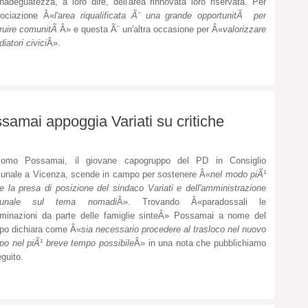
'inadeguatezza, a loro dire, dell'area rinnovata loro riservata. Per
sociazione Â«
l'area riqualificata Ã¨ una grande opportunitÃ per
ruire comunitÃ
Â» e questa Ã¨ un'altra occasione per Â«
valorizzare
diatori civici
Â».
samai appoggia Variati su critiche
como Possamai, il giovane capogruppo del PD in Consiglio
nale a Vicenza, scende in campo per sostenere Â«
nel modo piÃ¹
le la presa di posizione del sindaco Variati e dell'amministrazione
unale sul tema nomadi
Â». Trovando Â«paradossali le
iminazioni da parte delle famiglie sinteÂ» Possamai a nome del
po dichiara come Â«
sia necessario procedere al trasloco nel nuovo
o nel piÃ¹ breve tempo possibile
Â» in una nota che pubblichiamo
eguito.