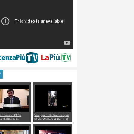
V
ri a vittime BPVi,
Viaggio nella baraccopoli
o Banca & c.,
di via Giuriato a San Pio
lo al sottosegretario
X. Vicenza ai Vicentini:
io Villarosa: per
“faremo un regalo di
re ordine convochi
Natale ai residenti”
Di Maio CNCU a