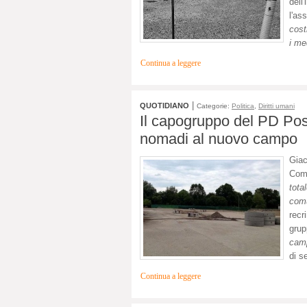
dell
l'as
cost
i me
Continua a leggere
|
QUOTIDIANO
Categorie:
Politica
,
Diritti umani
Il capogruppo del PD Pos
nomadi al nuovo campo
Gia
Comu
tota
com
recr
grup
camp
di s
Continua a leggere