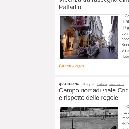
Palladio
Il C
di â
30 g
con
appr
Son
Vale
(foto
Continua a leggere
|
QUOTIDIANO
Categorie:
Politica
,
Diritti umani
Campo nomadi viale Crico
e rispetto delle regole
Il C
rias
impo
dall