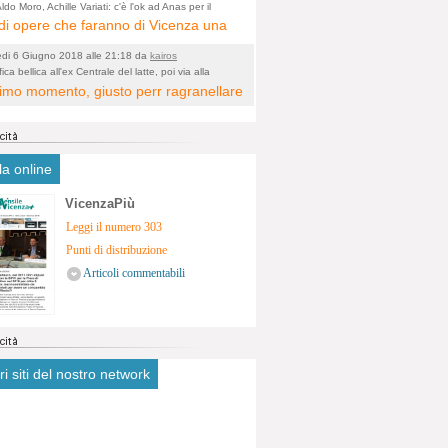
ologico. La zona è sicuramente ricca
ldo Moro, Achille Variati: c'è l'ok ad Anas per il
tamento della tangenziale
i opere che faranno di Vicenza una
stimonianze religiose, con insediamenti
 metropolitana e non più provinciale
tivi, vedi l'acquedotto romano di
edi 6 Giugno 2018 alle 21:18 da
kairos
cata dal rumore dal traffico e smog
a. Spero, che risorgive della Seriola,
ica bellica all'ex Centrale del latte, poi via alla
icazione
ltimo momento, giusto perr ragranellare
ntrato in 6 vie cittadine. complimenti
ubiscano danni.
 ma in dieci anni non si poteva fare
a?
la online
VicenzaPiù
Leggi il numero 303
Punti di distribuzione
Articoli commentabili
tri siti del nostro network