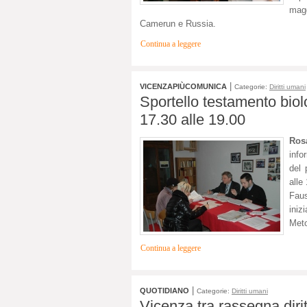
magg
Camerun e Russia.
Continua a leggere
|
VICENZAPIÙCOMUNICA
Categorie:
Diritti umani
Sportello testamento biol
17.30 alle 19.00
Rosa
info
del 
alle
Fau
iniz
Meto
Continua a leggere
|
QUOTIDIANO
Categorie:
Diritti umani
Vicenza tra rassegna dirit