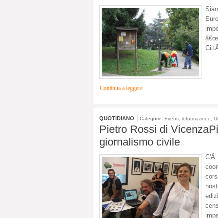
Siam
Eur
impe
â€œT
Citt
Continua a leggere
|
QUOTIDIANO
Categorie:
Eventi
,
Informazione
,
Di
Pietro Rossi di VicenzaPiù
giornalismo civile
C'Ã¨
coor
cors
nost
ediz
cens
impe