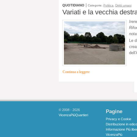
|
QUOTIDIANO
Categorie:
Politica
,
Diritti umani
Variati e la vecchia destr
Iren
Rifo
nota
Le d
crea
dell
Continua a leggere
© 2008 - 2026
Pagine
VicenzaPiùQuartieri
Privacy e Cookie
Distribuzione in edico
Informazione Più libe
VicenzaPiù