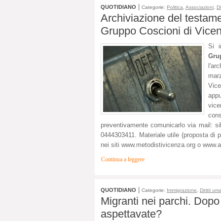
|
QUOTIDIANO
Categorie:
Politica
,
Associazioni
,
Di
Archiviazione del testame
Gruppo Coscioni di Vice
Si i
Gru
l'ar
marz
Vic
app
vice
cons
preventivamente comunicarlo via mail:
si
0444303411. Materiale utile (proposta di 
nei siti www.metodistivicenza.org o www.a
Continua a leggere
|
QUOTIDIANO
Categorie:
Immigrazione
,
Diritti um
Migranti nei parchi. Dopo 
aspettavate?