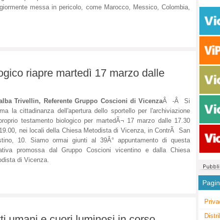
iormente messa in pericolo, come Marocco, Messico, Colombia,
ogico riapre martedì 17 marzo dalle
lba Trivellin, Referente Gruppo Coscioni di Vicenza
Â -Â Si
rma la cittadinanza dell'apertura dello sportello per l'archiviazione
proprio testamento biologico per martedÃ¬ 17 marzo dalle 17.30
 19.00, nei locali della Chiesa Metodista di Vicenza, in ContrÃ San
stino, 10. Siamo ormai giunti al 39Â° appuntamento di questa
iativa promossa dal Gruppo Coscioni vicentino e dalla Chiesa
dista di Vicenza.
Pagi
Priva
Distr
ti umani e cuori luminosi in corso