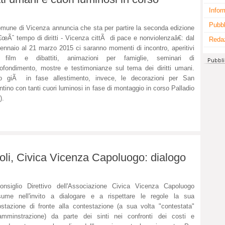
Infor
Pubbl
omune di Vicenza annuncia che sta per partire la seconda edizione
€œÃˆ tempo di diritti - Vicenza cittÃ di pace e nonviolenzaâ€: dal
Reda
ennaio al 21 marzo 2015 ci saranno momenti di incontro, aperitivi
 film e dibattiti, animazioni per famiglie, seminari di
ofondimento, mostre e testimonianze sul tema dei diritti umani.
o giÃ in fase allestimento, invece, le decorazioni per San
ntino con tanti cuori luminosi in fase di montaggio in corso Palladio
).
li, Civica Vicenza Capoluogo: dialogo
onsiglio Direttivo dell'Associazione Civica Vicenza Capoluogo
sume nell'invito a dialogare e a rispettare le regole la sua
stazione di fronte alla contestazione (a sua volta "contestata"
'amminstrazione) da parte dei sinti nei confronti dei costi e