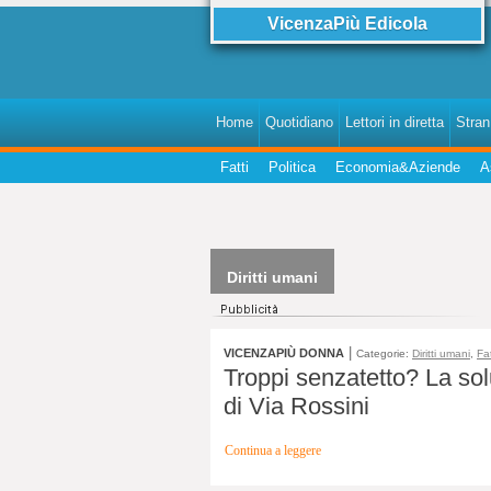
VicenzaPiù Edicola
Home
Quotidiano
Lettori in diretta
StranI
Fatti
Politica
Economia&Aziende
A
Diritti umani
|
VICENZAPIÙ DONNA
Categorie:
Diritti umani
,
Fat
Troppi senzatetto? La soluz
di Via Rossini
Continua a leggere