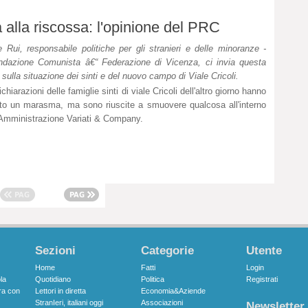
a alla riscossa: l'opinione del PRC
e Rui, responsabile politiche per gli stranieri e delle minoranze -
ndazione Comunista â€“ Federazione di Vicenza, ci invia questa
 sulla situazione dei sinti e del nuovo campo di Viale Cricoli.
ichiarazioni delle famiglie sinti di viale Cricoli dell'altro giorno hanno
to un marasma, ma sono riuscite a smuovere qualcosa all'interno
'Amministrazione Variati & Company.
Sezioni
Categorie
Utente
Home
Fatti
Login
la
Quotidiano
Politica
Registrati
ra con
Lettori in diretta
Economia&Aziende
StranIeri, italiani oggi
Associazioni
Newsletter