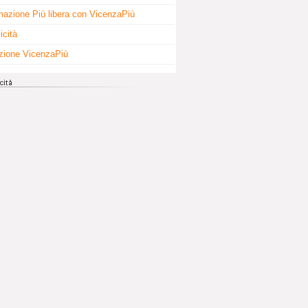
mazione Più libera con VicenzaPiù
icità
zione VicenzaPiù