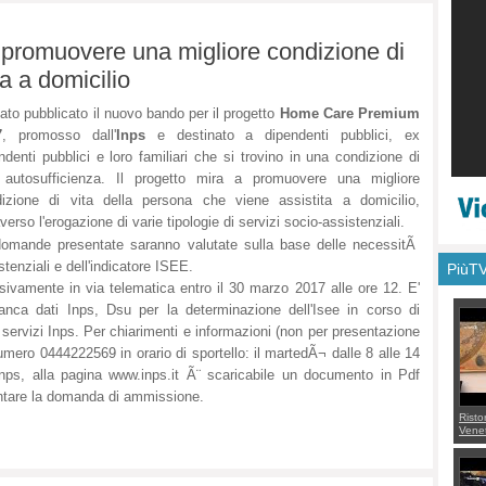
promuovere una migliore condizione di
ta a domicilio
tato pubblicato il nuovo bando per il progetto
Home Care Premium
7
, promosso dall'
Inps
e destinato a dipendenti pubblici, ex
ndenti pubblici e loro familiari che si trovino in una condizione di
 autosufficienza. Il progetto mira a promuovere una migliore
izione di vita della persona che viene assistita a domicilio,
averso l'erogazione di varie tipologie di servizi socio-assistenziali.
omande presentate saranno valutate sulla base delle necessitÃ
stenziali e dell'indicatore ISEE.
PiùT
vamente in via telematica entro il 30 marzo 2017 alle ore 12. E'
banca dati Inps, Dsu per la determinazione dell'Isee in corso di
i servizi Inps. Per chiarimenti e informazioni (non per presentazione
mero 0444222569 in orario di sportello: il martedÃ¬ dalle 8 alle 14
'Inps, alla pagina www.inps.it Ã¨ scaricabile un documento in Pdf
entare la domanda di ammissione.
Risto
Venet
appel
Aless
mette
con 