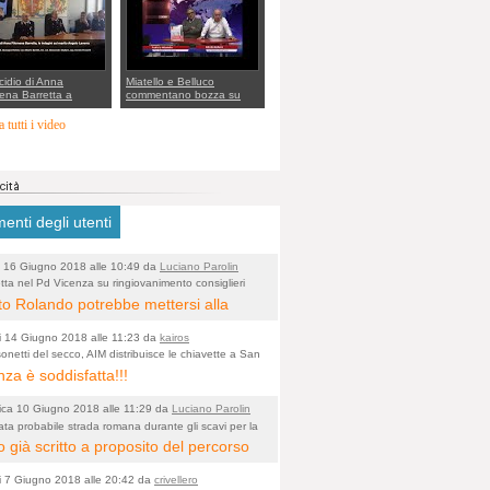
rto della cabina di
 al Mef
cidio di Anna
Miatello e Belluco
ena Barretta a
commentano bozza su
o, le indagini dei
ristori BPVi e Veneto
inieri di Vicenza sul
Banca
 tutti i video
o Angelo Lavarra:
vvincenti di quelle
 Barbara D'Urso
nti degli utenti
 16 Giugno 2018 alle 10:49 da
Luciano Parolin
tta nel Pd Vicenza su ringiovanimento consiglieri
o)
i? Gianni Rolando: "non mi dimetto". Angelo
to Rolando potrebbe mettersi alla
: "va bene così"
 della "ruspa" e cominciare a scavare
i 14 Giugno 2018 alle 11:23 da
kairos
ua alle Maddalene, con tanti Auguri di
onetti del secco, AIM distribuisce le chiavette a San
nza è soddisfatta!!!
 Vicentine, magari deviando il
rso della Bretella. Amen.
ca 10 Giugno 2018 alle 11:29 da
Luciano Parolin
ata probabile strada romana durante gli scavi per la
o)
a dell'Albera. Un nuovo stop?
 già scritto a proposito del percorso
 fragile, dal punto di vista
i 7 Giugno 2018 alle 20:42 da
crivellero