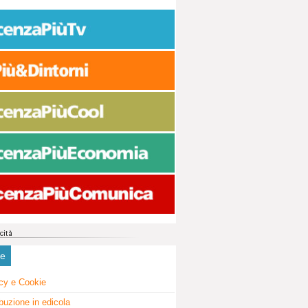
ne
cy e Cookie
ibuzione in edicola