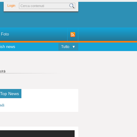
Login
Foto
ish news
Tutto
▼
 Top News
ndi