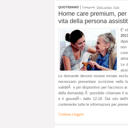
|
QUOTIDIANO
Categorie:
Diritti umani
,
Fatti
Home care premium, per 
vita della persona assisti
E' s
201
dipe
non
cond
attr
Le d
assi
Le domande devono essere inviate esclusi
necessario presentare iscrizione nella 
validitÃ e pin dispositivo per l'accesso a
della domanda) Ã¨ possibile chiamare il nu
e il giovedÃ¬ dalle 12-18. Dal sito dell
contenente tutte le informazioni per pres
Continua a leggere