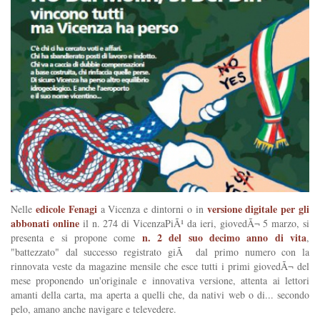
edicole Fenagi
versione digitale per gli
Nelle
a Vicenza e dintorni o in
abbonati online
il n. 274 di VicenzaPiÃ¹ da ieri, giovedÃ¬ 5 marzo, si
n. 2 del suo decimo anno di vita
presenta e si propone come
,
"battezzato" dal successo registrato giÃ dal primo numero con la
rinnovata veste da magazine mensile che esce tutti i primi giovedÃ¬ del
mese proponendo un'originale e innovativa versione, attenta ai lettori
amanti della carta, ma aperta a quelli che, da nativi web o di... secondo
pelo, amano anche navigare e televedere.