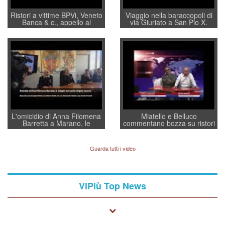
Ristori a vittime BPVi, Veneto
Viaggio nella baraccopoli di
Banca & c., appello al
via Giuriato a San Pio X.
sottosegretario Alessio
Vicenza ai Vicentini: “faremo
Villarosa: per mettere ordine
un regalo di Natale ai
convochi con Di Maio CNCU
residenti”
a supporto della cabina di
regia al Mef
L'omicidio di Anna Filomena
Miatello e Belluco
Barretta a Marano, le
commentano bozza su ristori
indagini dei carabinieri di
BPVi e Veneto Banca
Vicenza sul marito Angelo
Lavarra: più avvincenti di
Guarda tutti i video
quelle di... Barbara D'Urso
ViPiù Top News