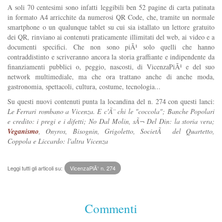
A soli 70 centesimi sono infatti leggibili ben 52 pagine di carta patinata
in formato A4 arricchite da numerosi QR Code, che, tramite un normale
smartphone o un qualunque tablet su cui sia istallato un lettore gratuito
dei QR, rinviano ai contenuti praticamente illimitati del web, ai video e a
documenti specifici. Che non sono piÃ¹ solo quelli che hanno
contraddistinto e scriveranno ancora la storia graffiante e indipendente da
finanziamenti pubblici o, peggio, nascosti, di VicenzaPiÃ¹ e del suo
network multimediale, ma che ora trattano anche di anche moda,
gastronomia, spettacoli, cultura, costume, tecnologia...
Su questi nuovi contenuti punta la locandina del n. 274 con questi lanci:
Le Ferrari rombano a Vicenza. E c'Ã¨ chi le "coccola"; Banche Popolari
e credito: i pregi e i difetti; No Dal Molin, sÃ¬ Del Din: la storia vera;
Veganismo
, Onyros, Bisognin, Grigoletto, SocietÃ del Quartetto,
Coppola e Liccardo: l'altra Vicenza
Leggi tutti gli articoli su:
VicenzaPiÃ¹ n. 274
Commenti