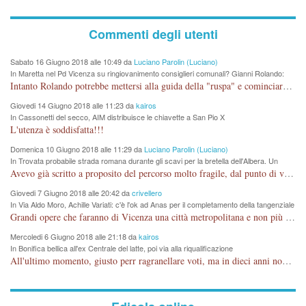
Commenti degli utenti
Sabato 16 Giugno 2018 alle 10:49 da
Luciano Parolin (Luciano)
In Maretta nel Pd Vicenza su ringiovanimento consiglieri comunali? Gianni Rolando:
"non mi dimetto". Angelo Tonello: "va bene così"
Intanto Rolando potrebbe mettersi alla guida della "ruspa" e cominciare a scavare l'acqua alle Maddalene, con tanti Auguri di Acque Vicentine, magari deviando il percorso della Bretella. Amen.
Giovedi 14 Giugno 2018 alle 11:23 da
kairos
In Cassonetti del secco, AIM distribuisce le chiavette a San Pio X
L'utenza è soddisfatta!!!
Domenica 10 Giugno 2018 alle 11:29 da
Luciano Parolin (Luciano)
In Trovata probabile strada romana durante gli scavi per la bretella dell'Albera. Un
nuovo stop?
Avevo già scritto a proposito del percorso molto fragile, dal punto di vista archeologico. La zona è sicuramente ricca di testimonianze religiose, con insediamenti abitativi, vedi l'acquedotto romano di Lobbia. Spero, che risorgive della Seriola, non subiscano danni.
Giovedi 7 Giugno 2018 alle 20:42 da
crivellero
In Via Aldo Moro, Achille Variati: c'è l'ok ad Anas per il completamento della tangenziale
Grandi opere che faranno di Vicenza una città metropolitana e non più provinciale soffocata dal rumore dal traffico e smog concentrato in 6 vie cittadine. complimenti
Mercoledi 6 Giugno 2018 alle 21:18 da
kairos
In Bonifica bellica all'ex Centrale del latte, poi via alla riqualificazione
All'ultimo momento, giusto perr ragranellare voti, ma in dieci anni non si poteva fare prima?