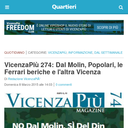
|
QUOTIDIANO
CATEGORIE:
VICENZAPIÙ
,
INFORMAZIONE
,
DAL SETTIMANALE
VicenzaPiù 274: Dal Molin, Popolari, le
Ferrari beriche e l'altra Vicenza
Di
Redazione VicenzaPiÃ¹
|
Domenica 8 Marzo 2015 alle 14:03
0 commenti