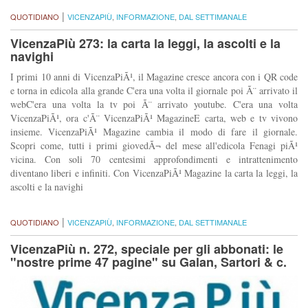
|
QUOTIDIANO
VICENZAPIÙ
,
INFORMAZIONE
,
DAL SETTIMANALE
VicenzaPiù 273: la carta la leggi, la ascolti e la
navighi
I primi 10 anni di VicenzaPiÃ¹, il Magazine cresce ancora con i QR code
e torna in edicola alla grande C'era una volta il giornale poi Ã¨ arrivato il
webC'era una volta la tv poi Ã¨ arrivato youtube. C'era una volta
VicenzaPiÃ¹, ora c'Ã¨ VicenzaPiÃ¹ MagazineE carta, web e tv vivono
insieme. VicenzaPiÃ¹ Magazine cambia il modo di fare il giornale.
Scopri come, tutti i primi giovedÃ¬ del mese all'edicola Fenagi piÃ¹
vicina. Con soli 70 centesimi approfondimenti e intrattenimento
diventano liberi e infiniti. Con VicenzaPiÃ¹ Magazine la carta la leggi, la
ascolti e la navighi
|
QUOTIDIANO
VICENZAPIÙ
,
INFORMAZIONE
,
DAL SETTIMANALE
VicenzaPiù n. 272, speciale per gli abbonati: le
"nostre prime 47 pagine" su Galan, Sartori & c.