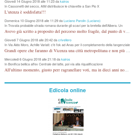
Giovedi 14 Giugno 2018 alle 11:23 da
kairos
In Cassonetti del secco, AIM distribuisce le chiavette a San Pio X
L'utenza è soddisfatta!!!
Domenica 10 Giugno 2018 alle 11:29 da
Luciano Parolin (Luciano)
In Trovata probabile strada romana durante gli scavi per la bretella dell'Albera. Un
nuovo stop?
Avevo già scritto a proposito del percorso molto fragile, dal punto di vista archeologico. La zona è sicuramente ricca di testimonianze religiose, con insediamenti abitativi, vedi l'acquedotto romano di Lobbia. Spero, che risorgive della Seriola, non subiscano danni.
Giovedi 7 Giugno 2018 alle 20:42 da
crivellero
In Via Aldo Moro, Achille Variati: c'è l'ok ad Anas per il completamento della tangenziale
Grandi opere che faranno di Vicenza una città metropolitana e non più provinciale soffocata dal rumore dal traffico e smog concentrato in 6 vie cittadine. complimenti
Mercoledi 6 Giugno 2018 alle 21:18 da
kairos
In Bonifica bellica all'ex Centrale del latte, poi via alla riqualificazione
All'ultimo momento, giusto perr ragranellare voti, ma in dieci anni non si poteva fare prima?
Edicola online