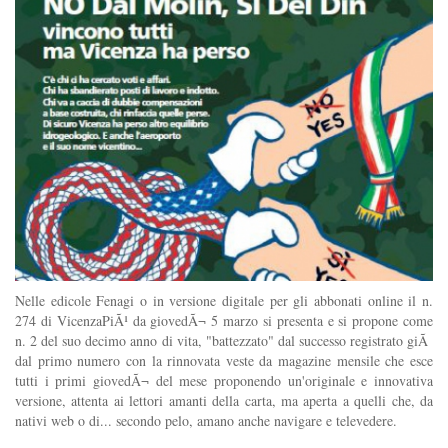
Nelle edicole Fenagi o in versione digitale per gli abbonati online il n.
274 di VicenzaPiÃ¹ da giovedÃ¬ 5 marzo si presenta e si propone come
n. 2 del suo decimo anno di vita, "battezzato" dal successo registrato giÃ
dal primo numero con la rinnovata veste da magazine mensile che esce
tutti i primi giovedÃ¬ del mese proponendo un'originale e innovativa
versione, attenta ai lettori amanti della carta, ma aperta a quelli che, da
nativi web o di... secondo pelo, amano anche navigare e televedere.