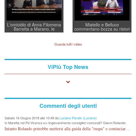
L'omicidio di Anna Filomena
Miatello e Belluco
Barretta a Marano, le
commentano bozza su ristori
indagini dei carabinieri di
BPVi e Veneto Banca
Vicenza sul marito Angelo
Lavarra: più avvincenti di
Guarda tutti i video
quelle di... Barbara D'Urso
ViPiù Top News
Commenti degli utenti
Sabato 16 Giugno 2018 alle 10:49 da
Luciano Parolin (Luciano)
In Maretta nel Pd Vicenza su ringiovanimento consiglieri comunali? Gianni Rolando:
"non mi dimetto". Angelo Tonello: "va bene così"
Intanto Rolando potrebbe mettersi alla guida della "ruspa" e cominciare a scavare l'acqua alle Maddalene, con tanti Auguri di Acque Vicentine, magari deviando il percorso della Bretella. Amen.