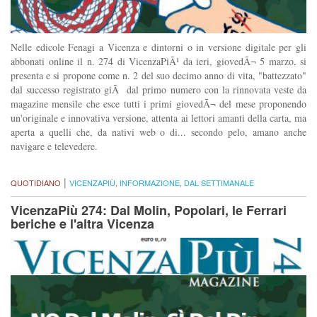
Nelle edicole Fenagi a Vicenza e dintorni o in versione digitale per gli
abbonati online il n. 274 di VicenzaPiÃ¹ da ieri, giovedÃ¬ 5 marzo, si
presenta e si propone come n. 2 del suo decimo anno di vita, "battezzato"
dal successo registrato giÃ dal primo numero con la rinnovata veste da
magazine mensile che esce tutti i primi giovedÃ¬ del mese proponendo
un'originale e innovativa versione, attenta ai lettori amanti della carta, ma
aperta a quelli che, da nativi web o di... secondo pelo, amano anche
navigare e televedere.
|
QUOTIDIANO
VICENZAPIÙ
,
INFORMAZIONE
,
DAL SETTIMANALE
VicenzaPiù 274: Dal Molin, Popolari, le Ferrari
beriche e l'altra Vicenza