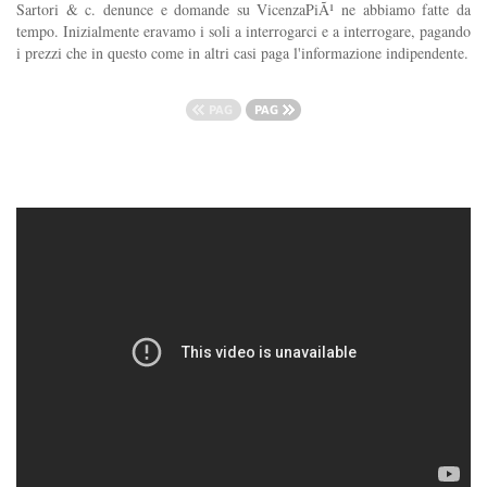
Sartori & c. denunce e domande su VicenzaPiÃ¹ ne abbiamo fatte da
tempo. Inizialmente eravamo i soli a interrogarci e a interrogare, pagando
i prezzi che in questo come in altri casi paga l'informazione indipendente.