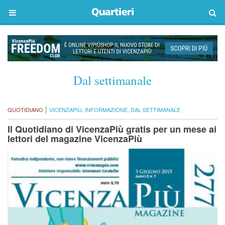
Dal settimanale
|
QUOTIDIANO
VICENZAPIÙ
,
INFORMAZIONE
,
DAL SETTIMANALE
Il Quotidiano di VicenzaPiù gratis per un mese ai
lettori del magazine VicenzaPiù