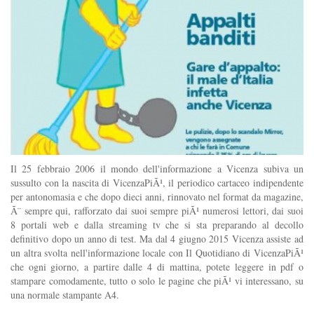
Il 25 febbraio 2006 il mondo dell'informazione a Vicenza subiva un
sussulto con la nascita di VicenzaPiÃ¹, il periodico cartaceo indipendente
per antonomasia e che dopo dieci anni, rinnovato nel format da magazine,
Ã¨ sempre qui, rafforzato dai suoi sempre piÃ¹ numerosi lettori, dai suoi
8 portali web e dalla streaming tv che si sta preparando al decollo
definitivo dopo un anno di test. Ma dal 4 giugno 2015 Vicenza assiste ad
un altra svolta nell'informazione locale con Il Quotidiano di VicenzaPiÃ¹
che ogni giorno, a partire dalle 4 di mattina, potete leggere in pdf o
stampare comodamente, tutto o solo le pagine che piÃ¹ vi interessano, su
una normale stampante A4.