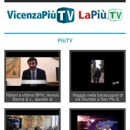
PiùTV
Ristori a vittime BPVi, Veneto
Viaggio nella baraccopoli di
Banca & c., appello al
via Giuriato a San Pio X.
sottosegretario Alessio
Vicenza ai Vicentini: “faremo
Villarosa: per mettere ordine
un regalo di Natale ai
convochi con Di Maio CNCU
residenti”
a supporto della cabina di
regia al Mef