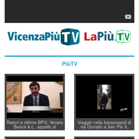
PiùTV
Ristori a vittime BPVi, Veneto
Viaggio nella baraccopoli di
Banca & c., appello al
via Giuriato a San Pio X.
sottosegretario Alessio
Vicenza ai Vicentini: “faremo
Villarosa: per mettere ordine
un regalo di Natale ai