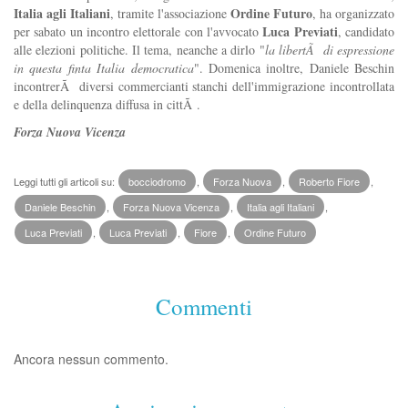
Italia agli Italiani
Ordine Futuro
, tramite l'associazione
, ha organizzato
Luca Previati
per sabato un incontro elettorale con l'avvocato
, candidato
alle elezioni politiche. Il tema, neanche a dirlo "
la libertÃ di espressione
in questa finta Italia democratica
". Domenica inoltre, Daniele Beschin
incontrerÃ diversi commercianti stanchi dell'immigrazione incontrollata
e della delinquenza diffusa in cittÃ .
Forza Nuova Vicenza
Leggi tutti gli articoli su:
bocciodromo
,
Forza Nuova
,
Roberto Fiore
,
Daniele Beschin
,
Forza Nuova Vicenza
,
Italia agli Italiani
,
Luca Previati
,
Luca Previati
,
Fiore
,
Ordine Futuro
Commenti
Ancora nessun commento.