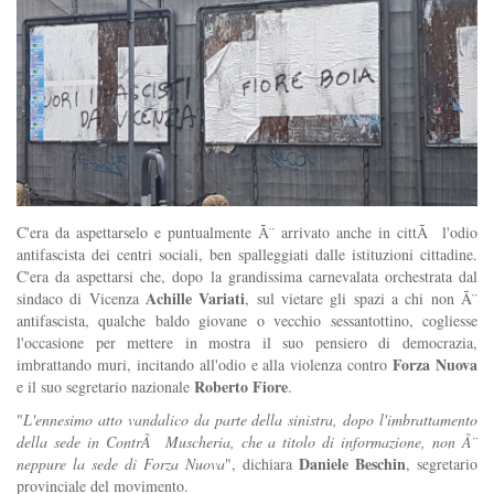
C'era da aspettarselo e puntualmente Ã¨ arrivato anche in cittÃ l'odio
antifascista dei centri sociali, ben spalleggiati dalle istituzioni cittadine.
C'era da aspettarsi che, dopo la grandissima carnevalata orchestrata dal
Achille Variati
sindaco di Vicenza
, sul vietare gli spazi a chi non Ã¨
antifascista, qualche baldo giovane o vecchio sessantottino, cogliesse
l'occasione per mettere in mostra il suo pensiero di democrazia,
Forza Nuova
imbrattando muri, incitando all'odio e alla violenza contro
Roberto Fiore
e il suo segretario nazionale
.
"
L'ennesimo atto vandalico da parte della sinistra, dopo l'imbrattamento
della sede in ContrÃ Muscheria, che a titolo di informazione, non Ã¨
Daniele Beschin
neppure la sede di Forza Nuova
", dichiara
, segretario
provinciale del movimento.