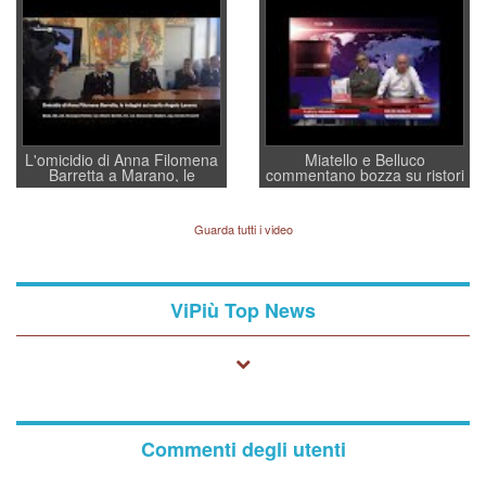
convochi con Di Maio CNCU
residenti”
a supporto della cabina di
regia al Mef
L'omicidio di Anna Filomena
Miatello e Belluco
Barretta a Marano, le
commentano bozza su ristori
indagini dei carabinieri di
BPVi e Veneto Banca
Vicenza sul marito Angelo
Lavarra: più avvincenti di
Guarda tutti i video
quelle di... Barbara D'Urso
ViPiù Top News
Commenti degli utenti