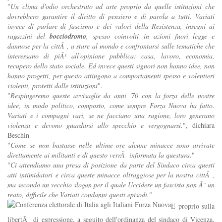
"
Un clima d'odio orchestrato ad arte proprio da quelle istituzioni che
dovrebbero garantire il diritto di pensiero e di parola a tutti. Variati
invece di parlare di fascismo e dei valori della Resistenza, insegni ai
ragazzini del
bocciodromo
, spesso coinvolti in azioni fuori legge e
dannose per la cittÃ , a stare al mondo e confrontarsi sulle tematiche che
interessano di piÃ¹ all'opinione pubblica: casa, lavoro, economia,
recupero dello stato sociale. Ed invece questi signori non hanno idee, non
hanno progetti, per questo attingono a comportamenti spesso e volentieri
violenti, protetti dalle istituzioni
".
"
Respingeremo queste avvisaglie da anni '70 con la forza delle nostre
idee, in modo politico, composto, come sempre Forza Nuova ha fatto.
Variati e i compagni vari, se ne facciano una ragione, loro generano
violenza e devono guardarsi allo specchio e vergognarsi.
", dichiara
Beschin
"
Come se non bastasse nelle ultime ore alcune minacce sono arrivate
direttamente ai militanti e di questo verrÃ informata la questura
."
"
Ci attendiamo una presa di posizione da parte del Sindaco circa questi
atti intimidatori e circa queste minacce oltraggiose per la nostra cittÃ ,
ma secondo un vecchio slogan per il quale Uccidere un fascista non Ã¨ un
reato, difficile che Variati condanni questi episodi.
"
E proprio sulla
libertÃ di espressione, a seguito dell'ordinanza del sindaco di Vicenza,