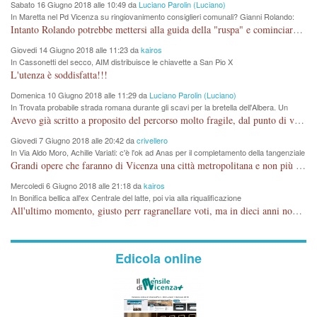
Sabato 16 Giugno 2018 alle 10:49 da
Luciano Parolin (Luciano)
In Maretta nel Pd Vicenza su ringiovanimento consiglieri comunali? Gianni Rolando:
"non mi dimetto". Angelo Tonello: "va bene così"
Intanto Rolando potrebbe mettersi alla guida della "ruspa" e cominciare a scavare l'acqua alle Maddalene, con tanti Auguri di Acque Vicentine, magari deviando il percorso della Bretella. Amen.
Giovedi 14 Giugno 2018 alle 11:23 da
kairos
In Cassonetti del secco, AIM distribuisce le chiavette a San Pio X
L'utenza è soddisfatta!!!
Domenica 10 Giugno 2018 alle 11:29 da
Luciano Parolin (Luciano)
In Trovata probabile strada romana durante gli scavi per la bretella dell'Albera. Un
nuovo stop?
Avevo già scritto a proposito del percorso molto fragile, dal punto di vista archeologico. La zona è sicuramente ricca di testimonianze religiose, con insediamenti abitativi, vedi l'acquedotto romano di Lobbia. Spero, che risorgive della Seriola, non subiscano danni.
Giovedi 7 Giugno 2018 alle 20:42 da
crivellero
In Via Aldo Moro, Achille Variati: c'è l'ok ad Anas per il completamento della tangenziale
Grandi opere che faranno di Vicenza una città metropolitana e non più provinciale soffocata dal rumore dal traffico e smog concentrato in 6 vie cittadine. complimenti
Mercoledi 6 Giugno 2018 alle 21:18 da
kairos
In Bonifica bellica all'ex Centrale del latte, poi via alla riqualificazione
All'ultimo momento, giusto perr ragranellare voti, ma in dieci anni non si poteva fare prima?
Edicola online