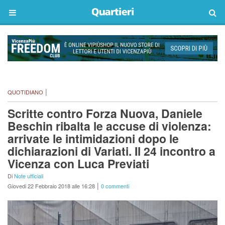
|
QUOTIDIANO
Scritte contro Forza Nuova, Daniele
Beschin ribalta le accuse di violenza:
arrivate le intimidazioni dopo le
dichiarazioni di Variati. Il 24 incontro a
Vicenza con Luca Previati
Di
Note ufficiali
|
Giovedi 22 Febbraio 2018 alle 16:28
0 commenti