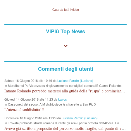
Vicenza sul marito Angelo
Lavarra: più avvincenti di
Guarda tutti i video
quelle di... Barbara D'Urso
ViPiù Top News
Commenti degli utenti
Sabato 16 Giugno 2018 alle 10:49 da
Luciano Parolin (Luciano)
In Maretta nel Pd Vicenza su ringiovanimento consiglieri comunali? Gianni Rolando:
"non mi dimetto". Angelo Tonello: "va bene così"
Intanto Rolando potrebbe mettersi alla guida della "ruspa" e cominciare a scavare l'acqua alle Maddalene, con tanti Auguri di Acque Vicentine, magari deviando il percorso della Bretella. Amen.
Giovedi 14 Giugno 2018 alle 11:23 da
kairos
In Cassonetti del secco, AIM distribuisce le chiavette a San Pio X
L'utenza è soddisfatta!!!
Domenica 10 Giugno 2018 alle 11:29 da
Luciano Parolin (Luciano)
In Trovata probabile strada romana durante gli scavi per la bretella dell'Albera. Un
nuovo stop?
Avevo già scritto a proposito del percorso molto fragile, dal punto di vista archeologico. La zona è sicuramente ricca di testimonianze religiose, con insediamenti abitativi, vedi l'acquedotto romano di Lobbia. Spero, che risorgive della Seriola, non subiscano danni.