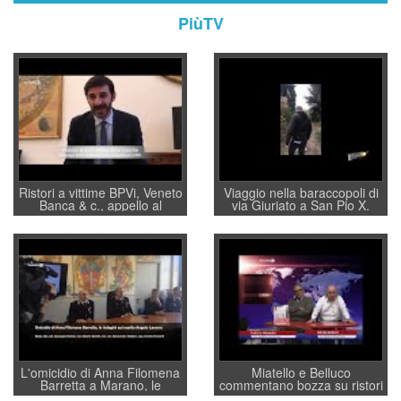
PiùTV
Ristori a vittime BPVi, Veneto
Viaggio nella baraccopoli di
Banca & c., appello al
via Giuriato a San Pio X.
sottosegretario Alessio
Vicenza ai Vicentini: “faremo
Villarosa: per mettere ordine
un regalo di Natale ai
convochi con Di Maio CNCU
residenti”
a supporto della cabina di
regia al Mef
L'omicidio di Anna Filomena
Miatello e Belluco
Barretta a Marano, le
commentano bozza su ristori
indagini dei carabinieri di
BPVi e Veneto Banca