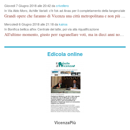
Giovedi 7 Giugno 2018 alle 20:42 da
crivellero
In Via Aldo Moro, Achille Variati: c'è l'ok ad Anas per il completamento della tangenziale
Grandi opere che faranno di Vicenza una città metropolitana e non più provinciale soffocata dal rumore dal traffico e smog concentrato in 6 vie cittadine. complimenti
Mercoledi 6 Giugno 2018 alle 21:18 da
kairos
In Bonifica bellica all'ex Centrale del latte, poi via alla riqualificazione
All'ultimo momento, giusto perr ragranellare voti, ma in dieci anni non si poteva fare prima?
Edicola online
VicenzaPiù