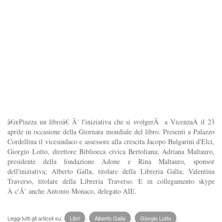
â€œPiazza un libroâ€ Ã¨ l'iniziativa che si svolgerÃ a VicenzaÂ il 23
aprile in occasione della Giornata mondiale del libro. Presenti a Palazzo
Cordellina il vicesindaco e assessore alla crescita Jacopo Bulgarini d'Elci,
Giorgio Lotto, direttore Biblioeca civica Bertoliana; Adriana Maltauro,
presidente della fondazione Adone e Rina Maltauro, sponsor
dell'iniziativa; Alberto Galla, titolare della Libreria Galla; Valentina
Traverso, titolare della Libreria Traverso. E in collegamento skype
Â c'Ã¨ anche Antonio Monaco, delegato AIE.
Leggi tutti gli articoli su:
Libri
,
Alberto Galla
,
Giorgio Lotto
,