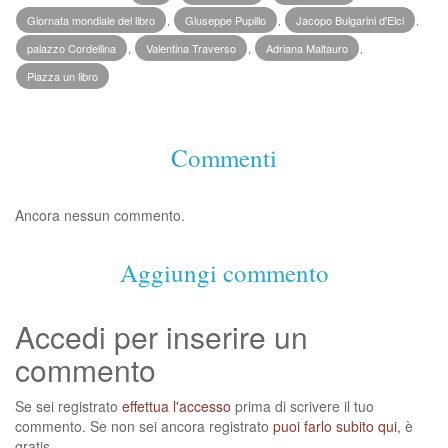
Giornata mondiale del libro
,
Giuseppe Pupillo
,
Jacopo Bulgarini d'Elci
,
palazzo Cordellina
,
Valentina Traverso
,
Adriana Maltauro
,
Piazza un libro
Commenti
Ancora nessun commento.
Aggiungi commento
Accedi per inserire un
commento
Se sei registrato
effettua l'accesso
prima di scrivere il tuo
commento. Se non sei ancora registrato
puoi farlo subito qui
, è
gratis.